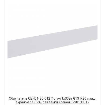
Облучатель ОБН01-30-012 Фотон 1х30Вт G13 IP20 с защ.
экраном с ЭПРА (без ламп) Ксенон 0290130012