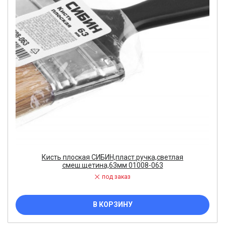
Кисть плоская СИБИН,пласт.ручка,светлая
смеш.щетина,63мм 01008-063
под заказ
В КОРЗИНУ