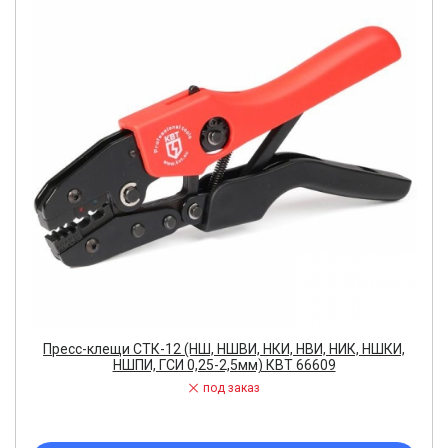
Пресс-клещи СТК-12 (НШ, НШВИ, НКИ, НВИ, НИК, НШКИ,
НШПИ, ГСИ 0,25-2,5мм) КВТ 66609
под заказ