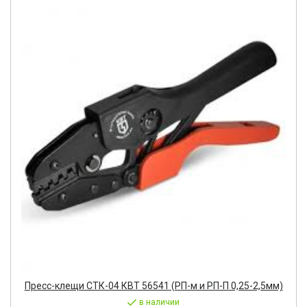
Пресс-клещи СТК-04 КВТ 56541 (РП-м и РП-П 0,25-2,5мм)
в наличии