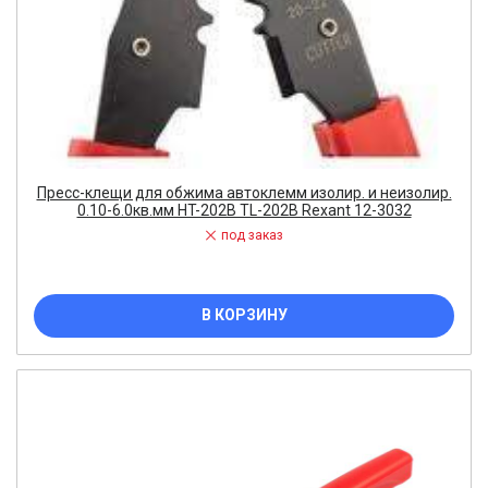
Пресс-клещи для обжима автоклемм изолир. и неизолир.
0.10-6.0кв.мм HT-202B TL-202B Rexant 12-3032
под заказ
В КОРЗИНУ