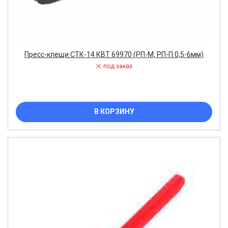
Пресс-клещи СТК-14 КВТ 69970 (РП-М, РП-П 0,5-6мм)
под заказ
В КОРЗИНУ