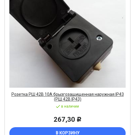
Розетка РШ 42В 10А брызгозащищенная наружная IP43
(РШ 42В IP43)
в наличии
267,30
Р
В КОРЗИНУ