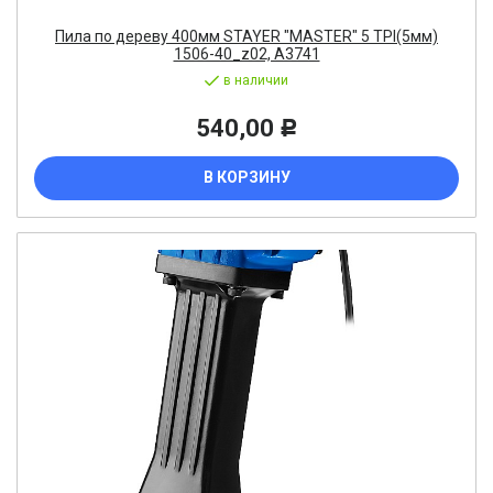
Пила по дереву 400мм STAYER "MASTER" 5 TPI(5мм)
1506-40_z02, А3741
в наличии
540,00
Р
В КОРЗИНУ