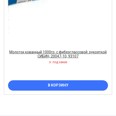
Молоток кованный 1000гр. с фиберглассовой .рукояткой
СИБИН, 20047-10, 93107
под заказ
В КОРЗИНУ