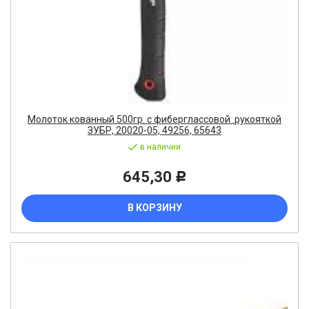
Молоток кованный 500гр. с фиберглассовой .рукояткой
ЗУБР, 20020-05, 49256, 65643
в наличии
645,30
Р
В КОРЗИНУ