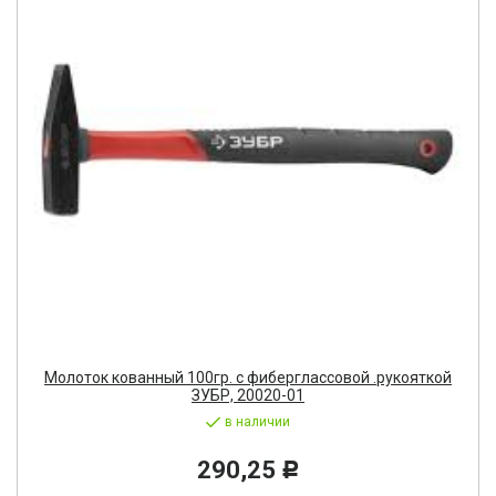
Молоток кованный 100гр. с фиберглассовой .рукояткой
ЗУБР, 20020-01
в наличии
290,25
Р