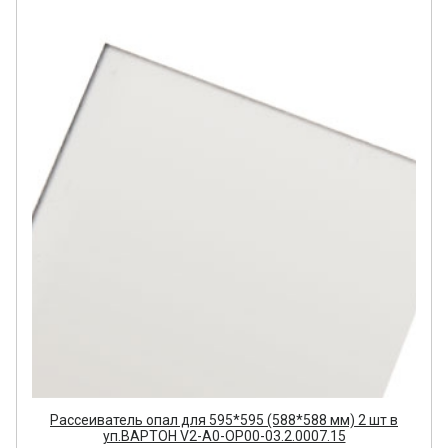
Рассеиватель опал для 595*595 (588*588 мм) 2 шт в
уп.ВАРТОН V2-A0-OP00-03.2.0007.15