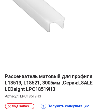
Рассеиватель матовый для профиля
L18519, L18521, 3005мм.,Серия:L8ALE
LEDeight LPC18519H3
Артикул:
LPC18519H3
под заказ
Получить консультацию