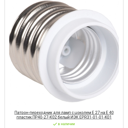
Патрон-переходник для ламп с цоколем Е 27 на Е 40
пластик ПР40-27-К02 белый ИЭК EPR31-01-01-K01
в наличии