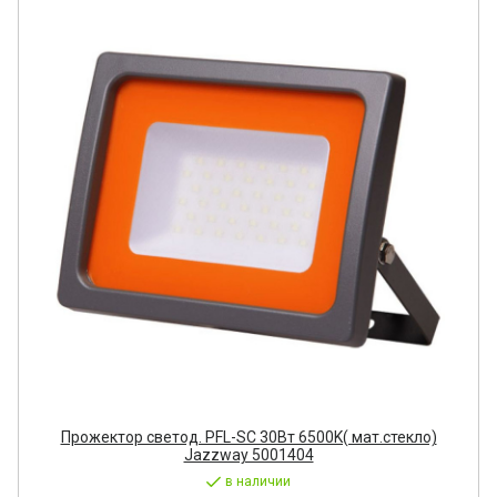
Прожектор светод. PFL-SC 30Вт 6500K( мат.стекло)
Jazzway 5001404
в наличии