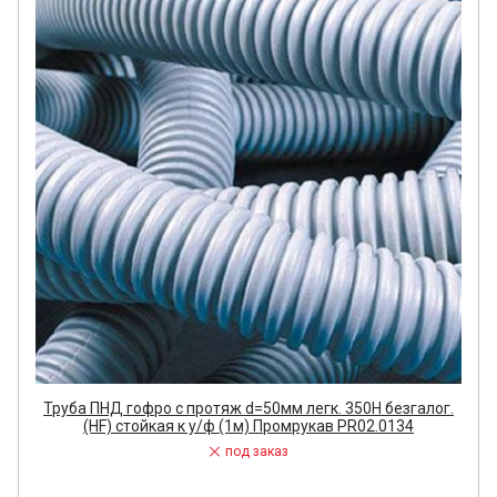
Труба ПНД гофро с протяж d=50мм легк. 350Н безгалог.
(HF) стойкая к у/ф (1м) Промрукав PR02.0134
под заказ