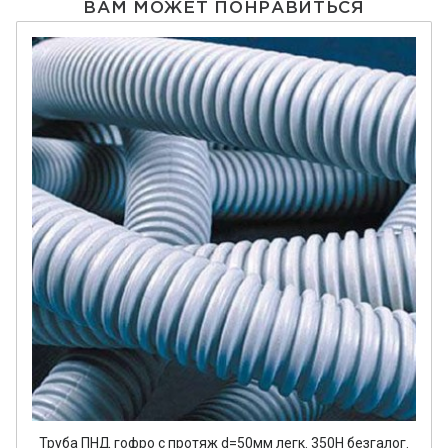
ВАМ МОЖЕТ ПОНРАВИТЬСЯ
Труба ПНД гофро с протяж d=50мм легк. 350Н безгалог.