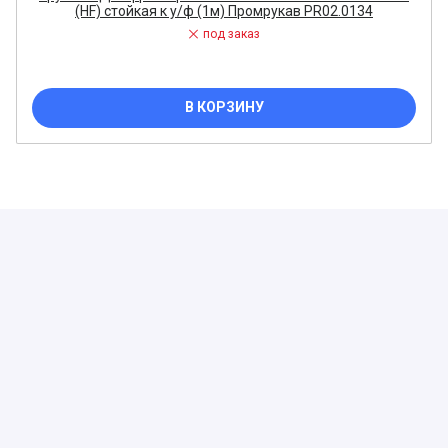
(HF) стойкая к у/ф (1м) Промрукав PR02.0134
под заказ
В КОРЗИНУ