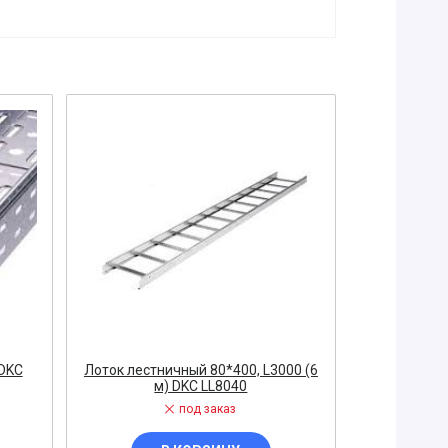
 DKС
Лоток лестничный 80*400, L3000 (6
Лоток не
м) DKC LL8040
(уп
под заказ