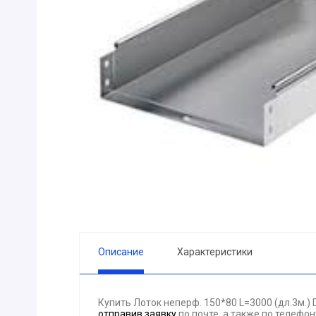
ПРИБОРЫ
Горелка
ЭЛЕКТРОД
ПРОКЛАДК
Молоток
Блок
АКЦИЯ!!! (-
ЭЛЕКТРОМ
СВЕТОТЕХ
КРЕПЕЖ
ПАТРОН ПР
ГОРЮЧЕ-С
Описание
Характеристики
ГИДРОКЛА
Вентилятор
Купить Лоток неперф. 150*80 L=3000 (дл.3м.
ГРУЗОПОД
отправив заявку
по почте, а также по телефо