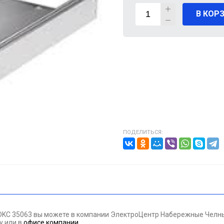
В КОР
ВИГАТЕЛИ
А КАБЕЛЯ
20% от цены)
ОНТАЖНЫЕ ИЗДЕЛИЯ
НИКА
ПОДЕЛИТЬСЯ:
/ПТ
МАЗОЧНЫЕ МАТЕРИАЛЫЕ
ПАН ДАВЛЕНИЯ
) DKC 35063 вы можете в компании ЭлектроЦентр Набережные Челны
ЪЕМНОЕ ОБОРУДОВАНИЕ
ну
или в
офисе компании
.