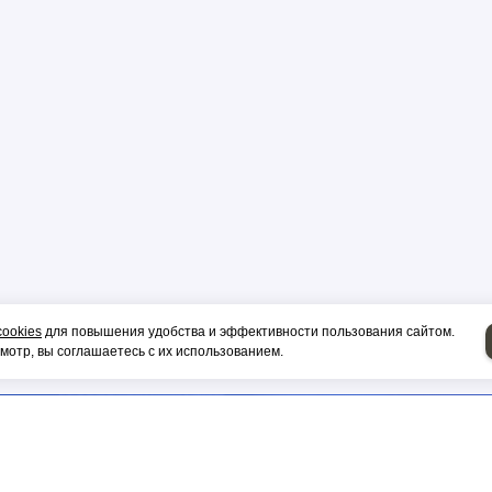
р
цы
ор
cookies
для повышения удобства и эффективности пользования сайтом.
отр, вы соглашаетесь с их использованием.
и, гильза
НИЕ НА СИП