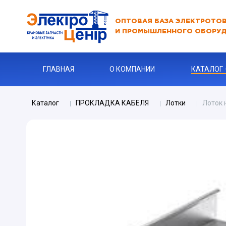
ОПТОВАЯ БАЗА ЭЛЕКТРОТО
И ПРОМЫШЛЕННОГО ОБОРУ
ГЛАВНАЯ
О КОМПАНИИ
КАТАЛОГ
Каталог
ПРОКЛАДКА КАБЕЛЯ
Лотки
Лоток 
АВТОМАТЫ
АВТОМАТ 
Бур
КАБЕЛЬНА
Ключи
Ограничите
ЗАРЯДНЫЕ