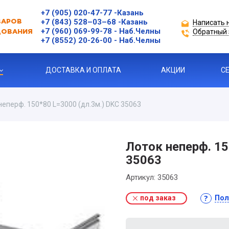
+7 (905) 020-47-77
-Казань
+7 (843) 528–03–68
-Казань
Написать 
ВАРОВ
+7 (960) 069-99-78
- Наб.Челны
Обратный 
ДОВАНИЯ
+7 (8552) 20-26-00 - Наб.Челны
ДОСТАВКА И ОПЛАТА
АКЦИИ
С
неперф. 150*80 L=3000 (дл.3м.) DKC 35063
ЗАЩИТЫ ДВИГАТЕЛЯ
Лоток неперф. 15
35063
Я ПРОДУКЦИЯ
Артикул:
35063
под заказ
Пол
ль
 УСТРОЙСТВА