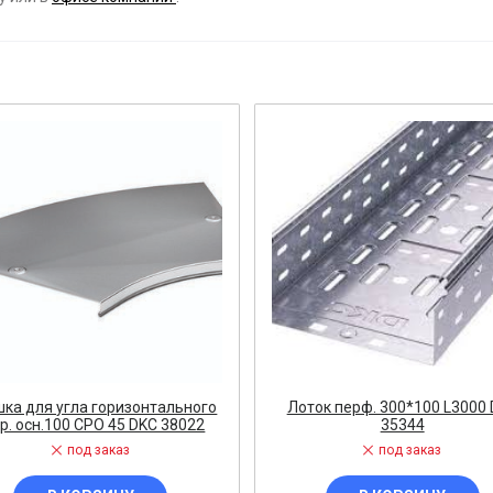
ост
 АРМАТУРА
ка
тель, оповещатель
ДЛЯ СТАНКОВ
ОБОРУДОВАНИЕ
ь
ка для угла горизонтального
Лоток перф. 300*100 L3000
р. осн.100 CPO 45 DKC 38022
35344
СТАНОВОЧНЫЕ ИЗДЕЛИЯ
под заказ
под заказ