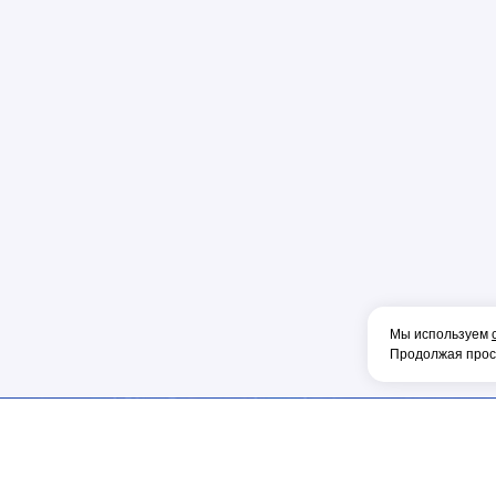
Пена
Перфорато
Пистолет
Плоскогуб
Колпачок
Коннектор
Накладка
Рулетка
Конденсат
Консоль
Мы используем
Тонкогубцы
Продолжая просм
Наконечник
Фен
Щетка
ИНФОРМАЦИЯ
МЫ В СОЦ.СЕТЯХ
ОБОРУДОВА