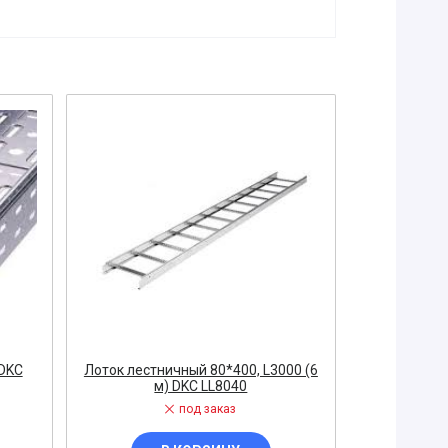
 DKС
Лоток лестничный 80*400, L3000 (6
Лоток не
м) DKC LL8040
(уп
под заказ