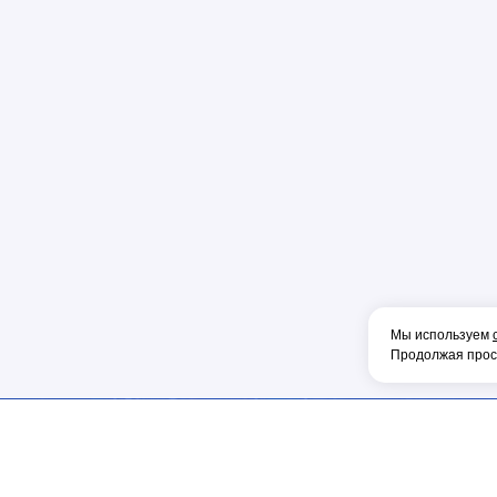
Пена
Перфорато
Пистолет
Плоскогуб
Колпачок
Коннектор
Накладка
Рулетка
Конденсат
Консоль
Мы используем
Тонкогубцы
Продолжая просм
Наконечник
Фен
Щетка
ИНФОРМАЦИЯ
МЫ В СОЦ.СЕТЯХ
ОБОРУДОВА