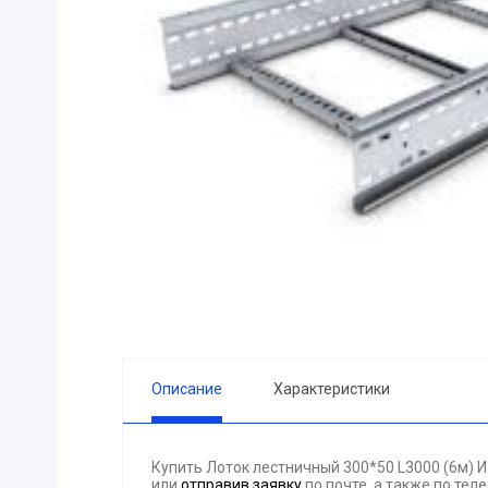
ПРИБОРЫ
Горелка
ЭЛЕКТРОД
ПРОКЛАДК
Молоток
Блок
АКЦИЯ!!! (-
ЭЛЕКТРОМ
СВЕТОТЕХ
КРЕПЕЖ
ПАТРОН ПР
ГОРЮЧЕ-С
Описание
Характеристики
ГИДРОКЛА
Вентилятор
Купить Лоток лестничный 300*50 L3000 (6м) 
ГРУЗОПОД
или
отправив заявку
по почте, а также по те