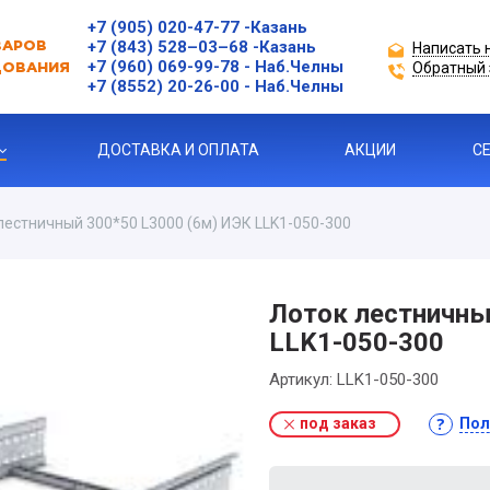
+7 (905) 020-47-77
-Казань
+7 (843) 528–03–68
-Казань
Написать 
ВАРОВ
+7 (960) 069-99-78
- Наб.Челны
Обратный 
ДОВАНИЯ
+7 (8552) 20-26-00 - Наб.Челны
ДОСТАВКА И ОПЛАТА
АКЦИИ
С
лестничный 300*50 L3000 (6м) ИЭК LLK1-050-300
ЗАЩИТЫ ДВИГАТЕЛЯ
Лоток лестничны
LLK1-050-300
Я ПРОДУКЦИЯ
Артикул:
LLK1-050-300
под заказ
Пол
ль
 УСТРОЙСТВА