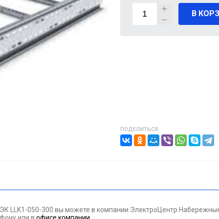
В КОР
ВИГАТЕЛИ
А КАБЕЛЯ
20% от цены)
ОНТАЖНЫЕ ИЗДЕЛИЯ
НИКА
ПОДЕЛИТЬСЯ:
/ПТ
МАЗОЧНЫЕ МАТЕРИАЛЫЕ
ПАН ДАВЛЕНИЯ
ИЭК LLK1-050-300 вы можете в компании ЭлектроЦентр Набережные
ЪЕМНОЕ ОБОРУДОВАНИЕ
лефону
или в
офисе компании
.