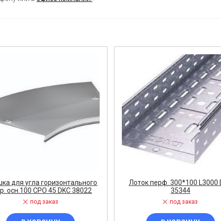
ост
 АРМАТУРА
ка
тель, оповещатель
ДЛЯ СТАНКОВ
ОБОРУДОВАНИЕ
ь
ка для угла горизонтального
Лоток перф. 300*100 L3000
р. осн.100 CPO 45 DKC 38022
35344
СТАНОВОЧНЫЕ ИЗДЕЛИЯ
под заказ
под заказ