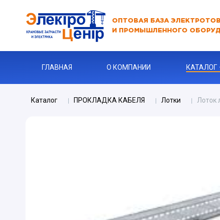
ОПТОВАЯ БАЗА ЭЛЕКТРОТО
И ПРОМЫШЛЕННОГО ОБОРУ
ГЛАВНАЯ
О КОМПАНИИ
КАТАЛОГ
Каталог
ПРОКЛАДКА КАБЕЛЯ
Лотки
Лоток 
АВТОМАТЫ
АВТОМАТ 
Бур
КАБЕЛЬНА
Ключи
Ограничите
ЗАРЯДНЫЕ