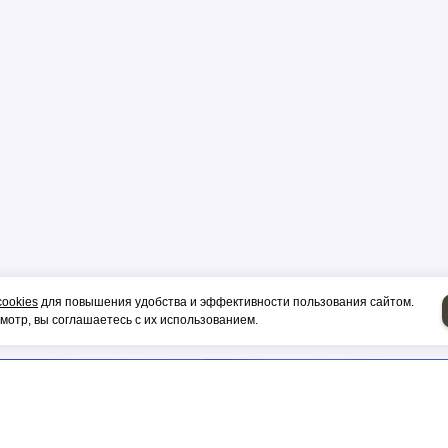
р
цы
ор
cookies
для повышения удобства и эффективности пользования сайтом.
отр, вы соглашаетесь с их использованием.
и, гильза
НИЕ НА СИП