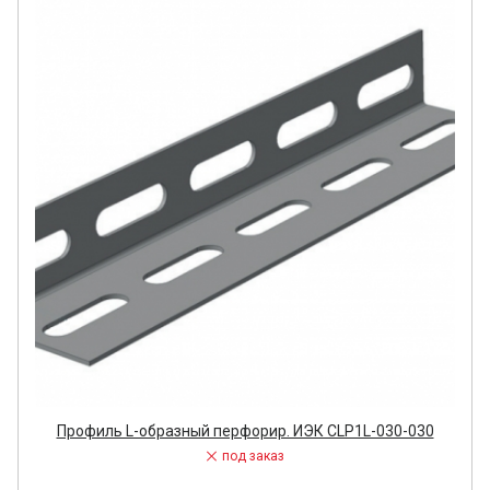
Профиль L-образный перфорир. ИЭК CLP1L-030-030
под заказ