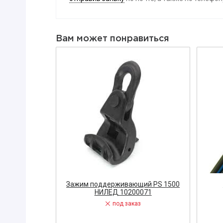
Вибратор
Датчик
Вам может понравиться
Диодный м
Заглушка
ЗАПОРНАЯ
Диэлектри
Знак, указа
Изолента
ЗАПЧАСТИ 
ЩИТОВОЕ 
Звонок
Измерител
4*150
Зажим поддерживающий PS 1500
НИЛЕД 10200071
ЭЛЕКТРОУ
под заказ
Кнопка