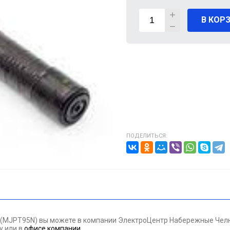
В КОР
ВИГАТЕЛИ
А КАБЕЛЯ
20% от цены)
ОНТАЖНЫЕ ИЗДЕЛИЯ
НИКА
ПОДЕЛИТЬСЯ:
/ПТ
МАЗОЧНЫЕ МАТЕРИАЛЫЕ
ПАН ДАВЛЕНИЯ
 (MJPT95N) вы можете в компании ЭлектроЦентр Набережные Челны
ЪЕМНОЕ ОБОРУДОВАНИЕ
ну
или в
офисе компании
.