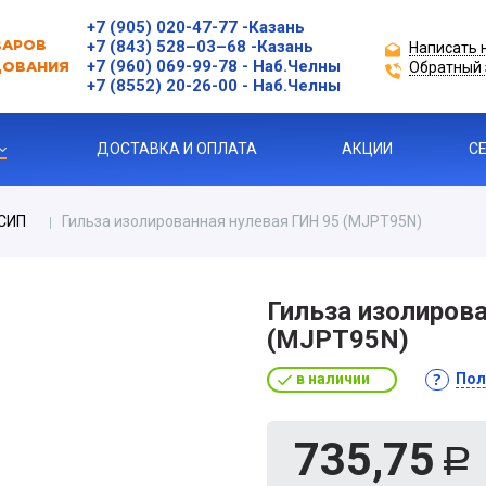
+7 (905) 020-47-77
-Казань
+7 (843) 528–03–68
-Казань
Написать 
ВАРОВ
+7 (960) 069-99-78
- Наб.Челны
Обратный 
ДОВАНИЯ
+7 (8552) 20-26-00 - Наб.Челны
ДОСТАВКА И ОПЛАТА
АКЦИИ
С
СИП
Гильза изолированная нулевая ГИН 95 (MJPT95N)
ЗАЩИТЫ ДВИГАТЕЛЯ
Гильза изолиров
(MJPT95N)
Я ПРОДУКЦИЯ
в наличии
Пол
ль
735,75
Р
 УСТРОЙСТВА