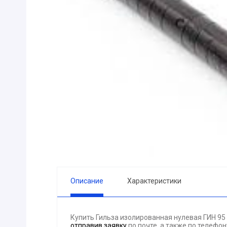
ПРИБОРЫ
Горелка
ЭЛЕКТРОД
ПРОКЛАДК
Молоток
Блок
АКЦИЯ!!! (-
ЭЛЕКТРОМ
СВЕТОТЕХ
КРЕПЕЖ
ПАТРОН ПР
ГОРЮЧЕ-С
Описание
Характеристики
ГИДРОКЛА
Вентилятор
Купить Гильза изолированная нулевая ГИН 95
ГРУЗОПОД
отправив заявку
по почте, а также по телефо