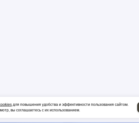
р
цы
ор
cookies
для повышения удобства и эффективности пользования сайтом.
и, гильза
отр, вы соглашаетесь с их использованием.
НИЕ НА СИП