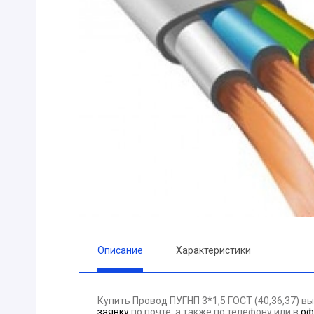
ПРИБОРЫ
Горелка
ЭЛЕКТРОД
ПРОКЛАДК
Молоток
Блок
АКЦИЯ!!! (-
ЭЛЕКТРОМ
СВЕТОТЕХ
КРЕПЕЖ
ПАТРОН ПР
ГОРЮЧЕ-С
Описание
Характеристики
ГИДРОКЛА
Вентилятор
Купить Провод ПУГНП 3*1,5 ГОСТ (40,36,37) 
ГРУЗОПОД
заявку
по почте, а также по телефону
или в
оф