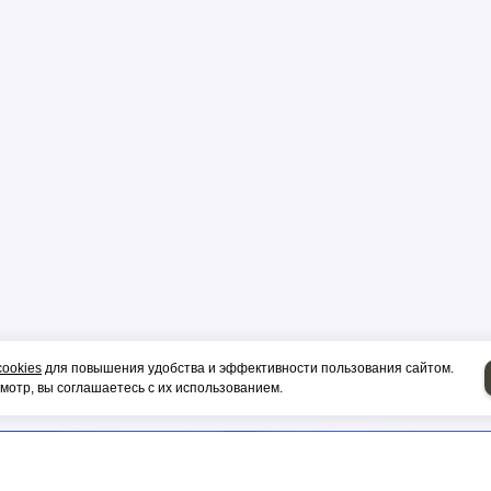
р
цы
ор
cookies
для повышения удобства и эффективности пользования сайтом.
и, гильза
отр, вы соглашаетесь с их использованием.
НИЕ НА СИП