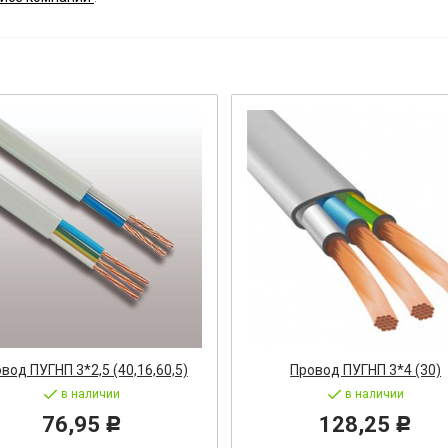
ост
 АРМАТУРА
ка
тель, оповещатель
ДЛЯ СТАНКОВ
ОБОРУДОВАНИЕ
ь
вод ПУГНП 3*2,5 (40,16,60,5)
Провод ПУГНП 3*4 (30)
СТАНОВОЧНЫЕ ИЗДЕЛИЯ
в наличии
в наличии
76,95
128,25
Р
Р