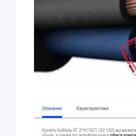
ПРИБОРЫ
Горелка
ЭЛЕКТРОД
ПРОКЛАДК
Молоток
Блок
АКЦИЯ!!! (-
ЭЛЕКТРОМ
СВЕТОТЕХ
КРЕПЕЖ
ПАТРОН ПР
ГОРЮЧЕ-С
Описание
Характеристики
ГИДРОКЛА
Вентилятор
Купить Кабель КГ 2*4 ГОСТ (32.100) вы може
ГРУЗОПОД
почте, а также по телефону
или в
офисе комп