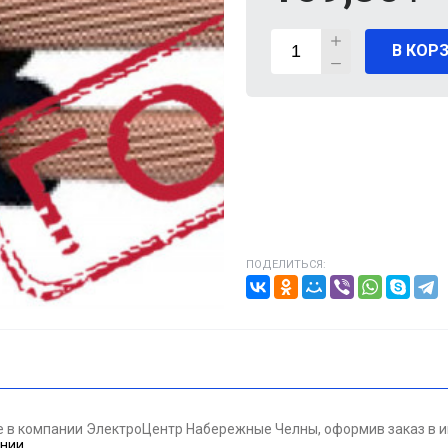
В КОР
ВИГАТЕЛИ
А КАБЕЛЯ
20% от цены)
ОНТАЖНЫЕ ИЗДЕЛИЯ
НИКА
ПОДЕЛИТЬСЯ:
/ПТ
МАЗОЧНЫЕ МАТЕРИАЛЫЕ
ПАН ДАВЛЕНИЯ
те в компании ЭлектроЦентр Набережные Челны, оформив заказ в и
ЪЕМНОЕ ОБОРУДОВАНИЕ
ании
.