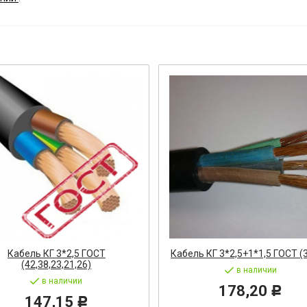
ост
 АРМАТУРА
ка
тель, оповещатель
ДЛЯ СТАНКОВ
ОБОРУДОВАНИЕ
ь
Кабель КГ 3*2,5 ГОСТ
Кабель КГ 3*2,5+1*1,5 ГОСТ (3
(42,38,23,21,26)
СТАНОВОЧНЫЕ ИЗДЕЛИЯ
в наличии
в наличии
178,20
Р
147,15
Р