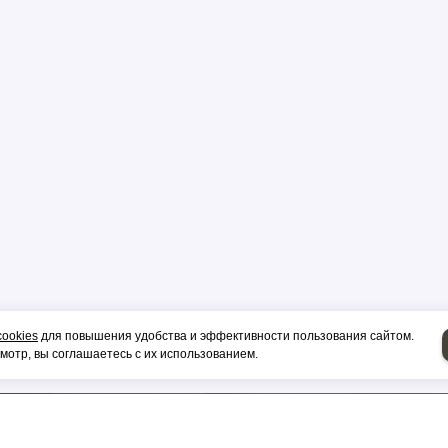
р
цы
ор
cookies
для повышения удобства и эффективности пользования сайтом.
и, гильза
отр, вы соглашаетесь с их использованием.
НИЕ НА СИП