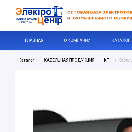
ОПТОВАЯ БАЗА ЭЛЕКТРОТО
И ПРОМЫШЛЕННОГО ОБОРУ
ГЛАВНАЯ
О КОМПАНИИ
КАТАЛОГ
Каталог
КАБЕЛЬНАЯ ПРОДУКЦИЯ
КГ
Кабель
АВТОМАТЫ
АВТОМАТ 
Бур
КАБЕЛЬНА
Ключи
Ограничите
ЗАРЯДНЫЕ