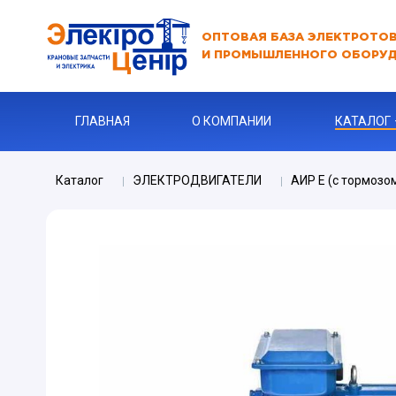
ОПТОВАЯ БАЗА ЭЛЕКТРОТО
И ПРОМЫШЛЕННОГО ОБОРУ
ГЛАВНАЯ
О КОМПАНИИ
КАТАЛОГ
Каталог
ЭЛЕКТРОДВИГАТЕЛИ
АИР Е (с тормозо
АВТОМАТЫ
АВТОМАТ 
Бур
КАБЕЛЬНА
Ключи
Ограничите
ЗАРЯДНЫЕ