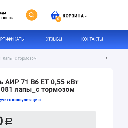
нам
КОРЗИНА
звонок
0
ЕРТИФИКАТЫ
ОТЗЫВЫ
КОНТАКТЫ
81 лапы_с тормозом
 АИР 71 В6 ЕТ 0,55 кВт
M1081 лапы_с тормозом
учить консультацию
0
Р