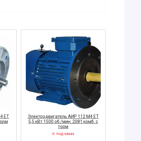
4 ЕТ
Электродвигатель АИР 112 М4 ЕТ
Электродви
торм
5,5 кВт 1500 об./мин. 2081 комб. с
5,5 кВт 150
торм
под заказ