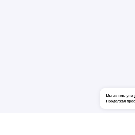
Пена
Перфорато
Пистолет
Плоскогуб
Колпачок
Коннектор
Накладка
Рулетка
Конденсат
Консоль
Мы используем
Тонкогубцы
Продолжая просм
Наконечник
Фен
Щетка
ОБОРУДОВА