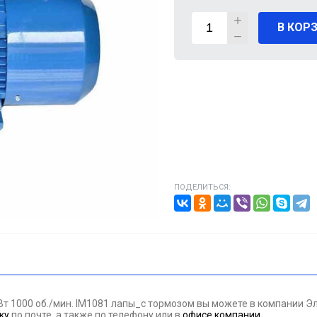
В КОР
ВИГАТЕЛИ
А КАБЕЛЯ
20% от цены)
ОНТАЖНЫЕ ИЗДЕЛИЯ
НИКА
ПОДЕЛИТЬСЯ:
/ПТ
МАЗОЧНЫЕ МАТЕРИАЛЫЕ
ПАН ДАВЛЕНИЯ
кВт 1000 об./мин. IM1081 лапы_с тормозом вы можете в компании
ЪЕМНОЕ ОБОРУДОВАНИЕ
ку
по почте, а также по телефону
или в
офисе компании
.