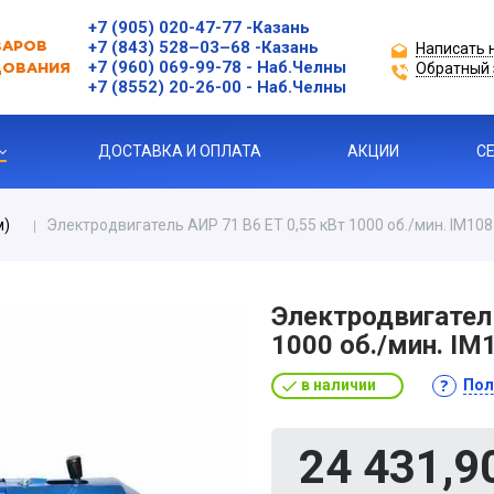
+7 (905) 020-47-77
-Казань
+7 (843) 528–03–68
-Казань
Написать 
ВАРОВ
+7 (960) 069-99-78
- Наб.Челны
Обратный 
ДОВАНИЯ
+7 (8552) 20-26-00 - Наб.Челны
ДОСТАВКА И ОПЛАТА
АКЦИИ
С
м)
Электродвигатель АИР 71 В6 ЕТ 0,55 кВт 1000 об./мин. IM10
ЗАЩИТЫ ДВИГАТЕЛЯ
Электродвигатель
1000 об./мин. I
Я ПРОДУКЦИЯ
в наличии
Пол
ль
24 431,9
 УСТРОЙСТВА