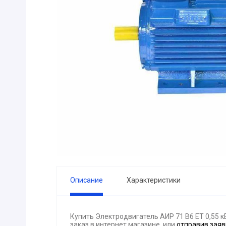
ПРИБОРЫ
Горелка
ЭЛЕКТРОД
ПРОКЛАДК
Молоток
Блок
АКЦИЯ!!! (-
ЭЛЕКТРОМ
СВЕТОТЕХ
КРЕПЕЖ
ПАТРОН ПР
ГОРЮЧЕ-С
Описание
Характеристики
ГИДРОКЛА
Вентилятор
Купить Электродвигатель АИР 71 В6 ЕТ 0,55 
ГРУЗОПОД
заказ в интернет магазине, или
отправив заяв