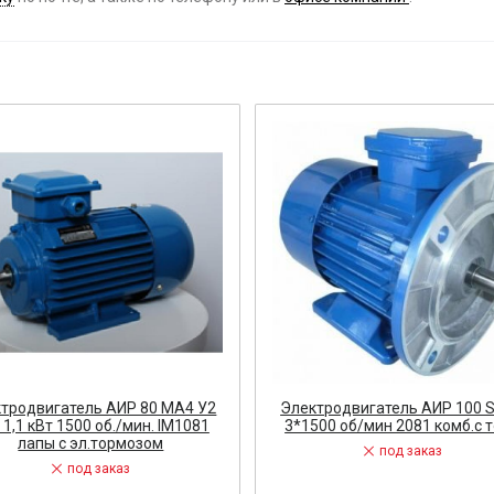
ост
 АРМАТУРА
ка
тель, оповещатель
ДЛЯ СТАНКОВ
ОБОРУДОВАНИЕ
ь
тродвигатель АИР 80 МА4 У2
Электродвигатель АИР 100 S
 1,1 кВт 1500 об./мин. IM1081
3*1500 об/мин 2081 комб.с 
СТАНОВОЧНЫЕ ИЗДЕЛИЯ
лапы с эл.тормозом
под заказ
под заказ