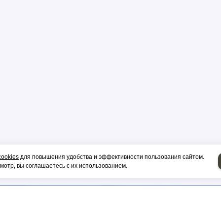
р
цы
ор
cookies
для повышения удобства и эффективности пользования сайтом.
отр, вы соглашаетесь с их использованием.
и, гильза
НИЕ НА СИП