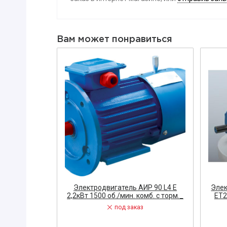
Вибратор
Датчик
Вам может понравиться
Диодный м
Заглушка
ЗАПОРНАЯ
Диэлектри
Знак, указа
Изолента
ЗАПЧАСТИ 
ЩИТОВОЕ 
Звонок
Измерител
Р 112 М4 ЕТ
Электродвигатель АИР 90 L4 Е
Элек
3081 комб. с
2,2кВт 1500 об./мин. комб. с торм._
ЕТ2
ЭЛЕКТРОУ
под заказ
Кнопка