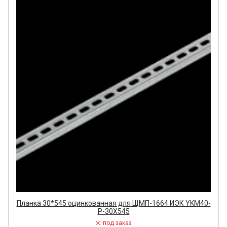
Планка 30*545 оцинкованная для ЩМП-1664 ИЭК YKM40-
P-30X545
под заказ