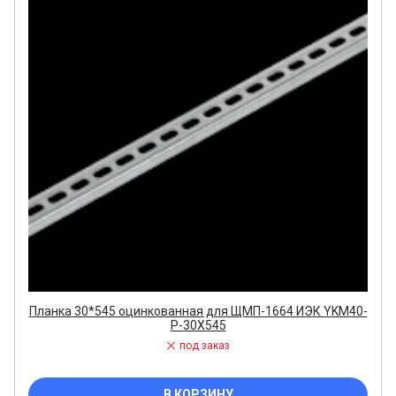
Планка 30*545 оцинкованная для ЩМП-1664 ИЭК YKM40-
P-30X545
под заказ
В КОРЗИНУ