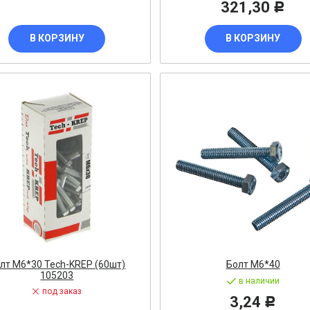
321,30
Р
В КОРЗИНУ
В КОРЗИНУ
держатель
Я МУФТА
Е ОБОРУДОВАНИЕ
кодил
тавка
пределитель
итель
лт М6*30 Tech-KREP (60шт)
Болт М6*40
105203
атель
в наличии
под заказ
авлический
3,24
Р