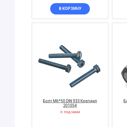
Пена
В КОРЗИНУ
Перфорато
Пистолет
Плоскогуб
Колпачок
Коннектор
Накладка
Рулетка
Конденсат
Консоль
Тонкогубцы
Наконечник
Болт М6*50 DIN 933 Крепдил
Б
201054
Фен
под заказ
Щетка
ОБОРУДОВА