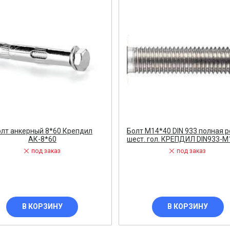
ВИГАТЕЛИ
А КАБЕЛЯ
20% от цены)
ОНТАЖНЫЕ ИЗДЕЛИЯ
НИКА
лт анкерный 8*60 Крепдил
Болт М14*40 DIN 933 полная 
АК-8*60
шест. гол. КРЕПДИЛ DIN933-M
под заказ
под заказ
/ПТ
МАЗОЧНЫЕ МАТЕРИАЛЫЕ
ПАН ДАВЛЕНИЯ
В КОРЗИНУ
В КОРЗИНУ
ЪЕМНОЕ ОБОРУДОВАНИЕ