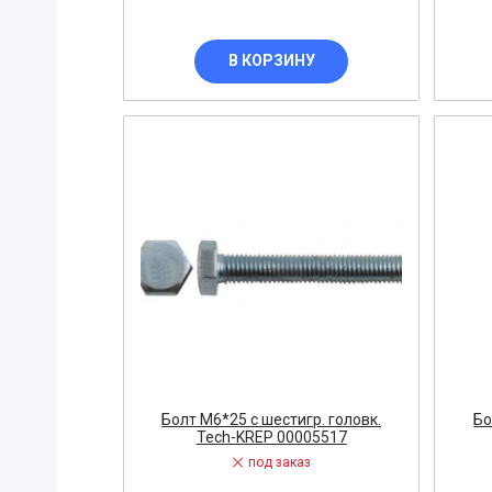
НАСОСЫ
В КОРЗИНУ
Электродо
КАБЕЛЬНА
ЗАЖИМ
СВАРОЧНО
Зажим кро
Плавкая вс
Подшипник
Пневморас
Полоса
Посты
Предохран
Болт М6*25 с шестигр. головк.
Бо
Tech-KREP 00005517
Преобразов
под заказ
Пресс гидр