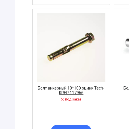
Колодка, Б
Контактор
КОНЦЕВЫЕ
Бита
Бокорезы
Герметик
Извещател
Инструмент
Дрель
Кабелерез
Болт анкерный 10*100 оцинк Tech-
Бо
КРАНОВЫЕ
KREP 117966
под заказ
Коронка
Сверло
Болторез
Клеммник