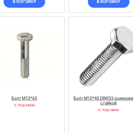
В КОРЗИНУ
В КОРЗИНУ
Болт М10*60
Болт М10*40 DIN933 оцинков
лектрический
с гайкой
под заказ
под заказ
кт