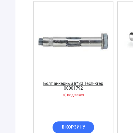
Вибратор
Датчик
Диодный м
Заглушка
ЗАПОРНАЯ
Диэлектри
Знак, указа
Изолента
ЗАПЧАСТИ 
Болт анкерный 8*80 Tech-Krep
00001792
ЩИТОВОЕ 
под заказ
Звонок
Измерител
ЭЛЕКТРОУ
Кнопка
В КОРЗИНУ