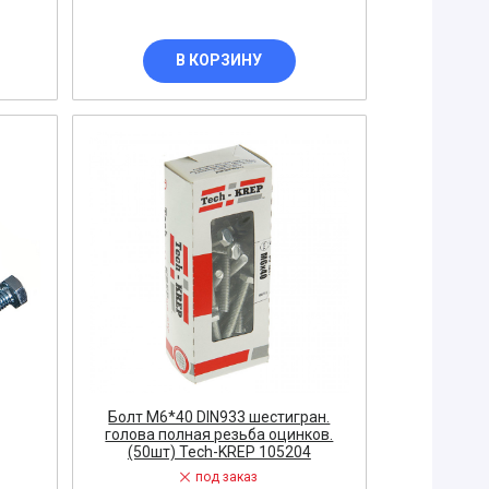
В КОРЗИНУ
Болт М6*40 DIN933 шестигран.
голова полная резьба оцинков.
(50шт) Tech-KREP 105204
под заказ