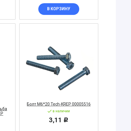
В КОРЗИНУ
Болт М6*20 Tech-KREP 00005516
зьба
в наличии
EP
3,11
Р