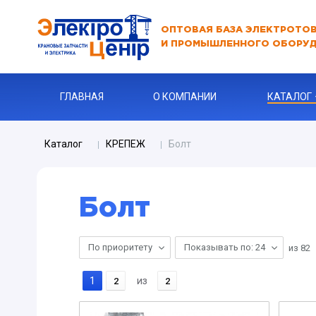
ОПТОВАЯ БАЗА ЭЛЕКТРОТО
И ПРОМЫШЛЕННОГО ОБОРУ
ГЛАВНАЯ
О КОМПАНИИ
КАТАЛОГ
Каталог
КРЕПЕЖ
Болт
АВТОМАТЫ
АВТОМАТ 
Болт
Бур
КАБЕЛЬНА
По приоритету
Показывать по: 24
из
82
Ключи
Ограничите
1
из
2
2
ЗАРЯДНЫЕ