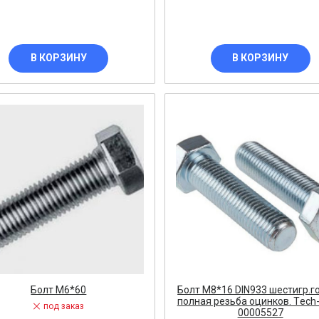
щи
В КОРЗИНУ
В КОРЗИНУ
паронитовая
ДУКТОР
ирующий аппарат, дроссель
ТЕЛИ
ОР
Болт М6*60
Болт М8*16 DIN933 шестигр.г
полная резьба оцинков. Тech
под заказ
00005527
льтр, удлинитель и шнур