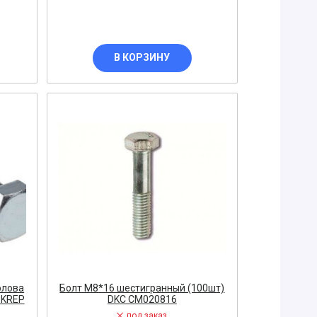
В КОРЗИНУ
олова
Болт М8*16 шестигранный (100шт)
-KREP
DKC CM020816
под заказ