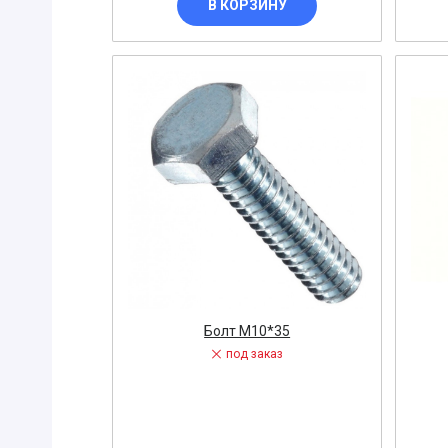
В КОРЗИНУ
Крокодил
ЛЕНТА
Круг
Лестница
Клещи
Маска
Наборы
Напильник
Нож
Ножницы
Болт М10*35
Коврик диэ
под заказ
Ножовка
Блок конта
Очки