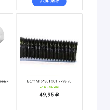
В КОРЗИНУ
анный
Болт М16*80 ГОСТ 7798-70
в наличии
49,95
Р