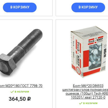
В КОРЗИНУ
В КОРЗИНУ
р
цы
ор
и, гильза
олт М20*180 ГОСТ 7798-70
Болт М6*20 DIN933
шестигран.голов полная ре
в наличии
оцинков. (100шт) Tech-KR
105201/ хват 27120-0
364,50
Р
в наличии
НИЕ НА СИП