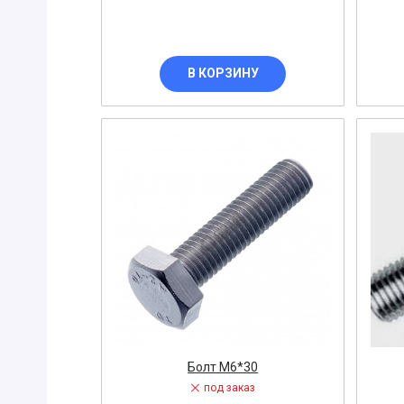
Пресс-кле
Припой
Приставка
В КОРЗИНУ
Картридж
Асбокартон
Кисть
Прокладка 
Пускатель
МОТОР-РЕ
Пускорегул
РЕЛЕ
ОБОГРЕВА
КОМПРЕСС
Болт М6*30
Перемычка
под заказ
Сетевой фи