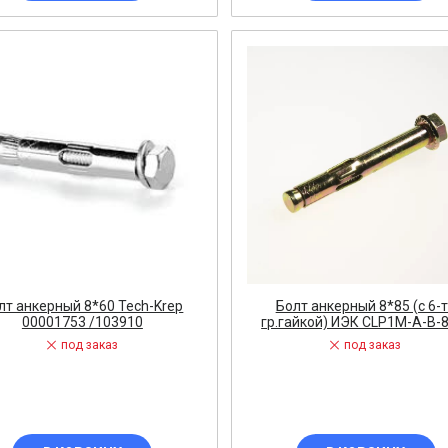
лок зажимов
 ВЫКЛЮЧАТЕЛИ
ь
 для снятия изоляции
лт анкерный 8*60 Tech-Krep
Болт анкерный 8*85 (c 6-
 ЗАПЧАСТИ
00001753 /103910
гр.гайкой) ИЭК CLP1M-A-B-
под заказ
под заказ