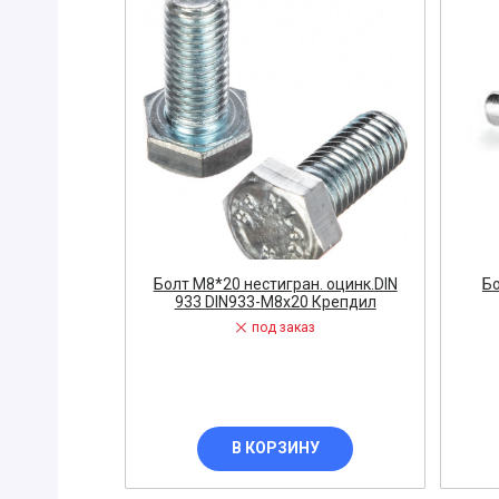
ПРИБОРЫ
Горелка
ЭЛЕКТРОД
ПРОКЛАДК
Молоток
Блок
АКЦИЯ!!! (-
ЭЛЕКТРОМ
СВЕТОТЕХ
Болт М8*20 нестигран. оцинк.DIN
Бо
933 DIN933-М8x20 Крепдил
КРЕПЕЖ
под заказ
ПАТРОН ПР
ГОРЮЧЕ-С
ГИДРОКЛА
В КОРЗИНУ
Вентилятор
ГРУЗОПОД