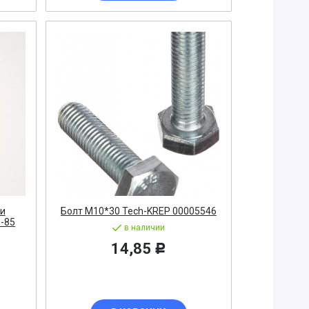
ти
Болт М10*30 Tech-KREP 00005546
8-85
в наличии
14,85
Р