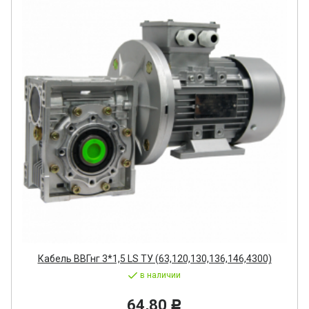
Кабель ВВГнг 3*1,5 LS ТУ (63,120,130,136,146,4300)
в наличии
64,80
Р