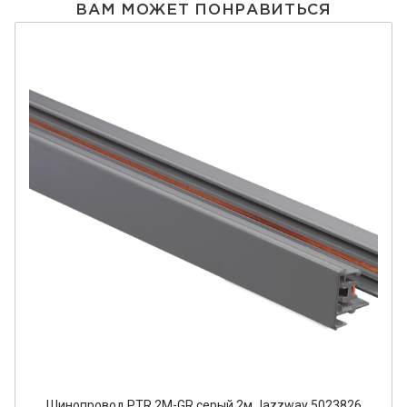
ВАМ МОЖЕТ ПОНРАВИТЬСЯ
Шинопровод PTR 2M-GR серый 2м Jazzway 5023826