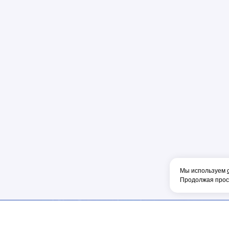
Пена
Перфорато
Пистолет
Плоскогуб
Колпачок
Коннектор
Накладка
Рулетка
Конденсат
Консоль
Тонкогубцы
Мы используем
Наконечник
Продолжая просм
Фен
Щетка
ОБОРУДОВА