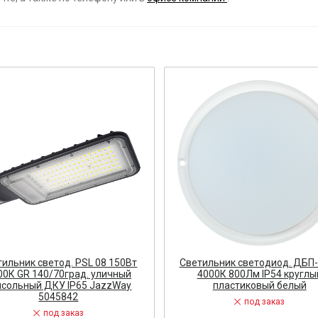
ост
 АРМАТУРА
ка
тель, оповещатель
ДЛЯ СТАНКОВ
ОБОРУДОВАНИЕ
ь
тильник светод. PSL 08 150Вт
Светильник светодиод. ДБП
00К GR 140/70град. уличный
4000К 800Лм IP54 круглы
СТАНОВОЧНЫЕ ИЗДЕЛИЯ
нсольный ДКУ IP65 JazzWay
пластиковый белый
5045842
под заказ
под заказ