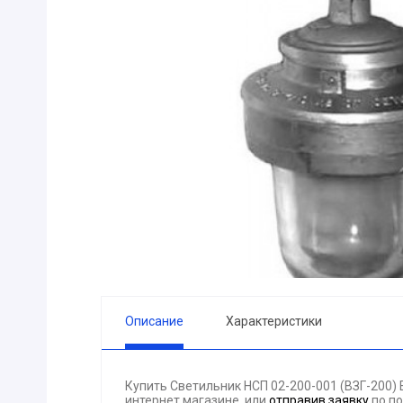
ПРИБОРЫ
Горелка
ЭЛЕКТРОД
ПРОКЛАДК
Молоток
Блок
АКЦИЯ!!! (-
ЭЛЕКТРОМ
СВЕТОТЕХ
КРЕПЕЖ
ПАТРОН ПР
ГОРЮЧЕ-С
Описание
Характеристики
ГИДРОКЛА
Вентилятор
Купить Светильник НСП 02-200-001 (ВЗГ-200)
ГРУЗОПОД
интернет магазине, или
отправив заявку
по по