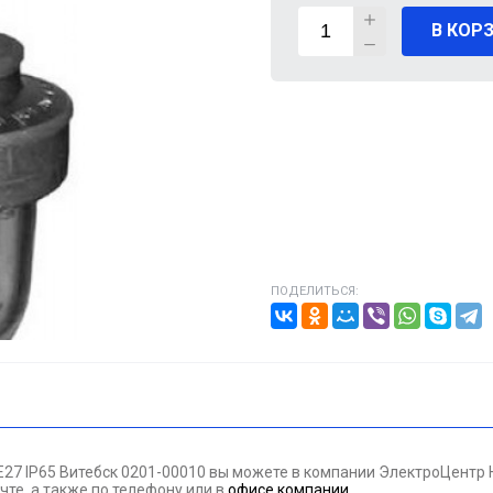
В КОР
ВИГАТЕЛИ
А КАБЕЛЯ
20% от цены)
ОНТАЖНЫЕ ИЗДЕЛИЯ
НИКА
ПОДЕЛИТЬСЯ:
/ПТ
МАЗОЧНЫЕ МАТЕРИАЛЫЕ
ПАН ДАВЛЕНИЯ
 Е27 IP65 Витебск 0201-00010 вы можете в компании ЭлектроЦентр
ЪЕМНОЕ ОБОРУДОВАНИЕ
чте, а также по телефону
или в
офисе компании
.