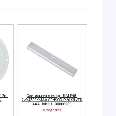
-12вт
Светильник светод. ULM-F48-
Светильник
й
2W/4500K/4AA SENSOR IP20 SILVER
3780 Лм 
4АА Uniel UL-00008289
под заказ