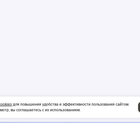
р
цы
ор
cookies
для повышения удобства и эффективности пользования сайтом.
и, гильза
отр, вы соглашаетесь с их использованием.
НИЕ НА СИП