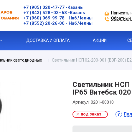
+7 (905) 020-47-77
-Казань
+7 (843) 528–03–68
-Казань
Написать 
ВАРОВ
+7 (960) 069-99-78
- Наб.Челны
Обратный 
ДОВАНИЯ
+7 (8552) 20-26-00 - Наб.Челны
ДОСТАВКА И ОПЛАТА
АКЦИИ
С
ильник светодиодные
Светильник НСП 02-200-001 (ВЗГ-200) Е2
ЗАЩИТЫ ДВИГАТЕЛЯ
Светильник НСП 
IP65 Витебск 02
Я ПРОДУКЦИЯ
Артикул:
0201-00010
под заказ
Пол
ль
 УСТРОЙСТВА