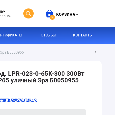
нам
КОРЗИНА
звонок
0
ЕРТИФИКАТЫ
ОТЗЫВЫ
КОНТАКТЫ
 Эра Б0050955
д. LPR-023-0-65K-300 300Вт
P65 уличный Эра Б0050955
учить консультацию