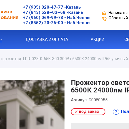
+7 (905) 020-47-77
-Казань
+7 (843) 528–03–68
-Казань
Написать 
ВАРОВ
+7 (960) 069-99-78
- Наб.Челны
Обратный 
ДОВАНИЯ
+7 (8552) 20-26-00 - Наб.Челны
ДОСТАВКА И ОПЛАТА
АКЦИИ
С
тор светод. LPR-023-0-65K-300 300Вт 6500К 24000лм IP65 уличный
ЗАЩИТЫ ДВИГАТЕЛЯ
Прожектор свето
6500К 24000лм I
Я ПРОДУКЦИЯ
Артикул:
Б0050955
под заказ
Пол
ль
 УСТРОЙСТВА