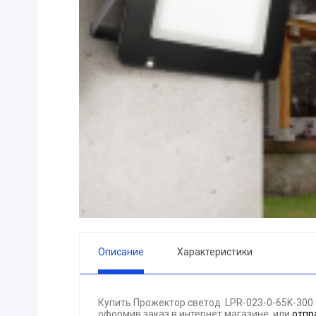
ПРИБОРЫ
Горелка
ЭЛЕКТРОД
ПРОКЛАДК
Молоток
Блок
АКЦИЯ!!! (-
ЭЛЕКТРОМ
СВЕТОТЕХ
КРЕПЕЖ
ПАТРОН ПР
ГОРЮЧЕ-С
Описание
Характеристики
ГИДРОКЛА
Вентилятор
Купить Прожектор светод. LPR-023-0-65K-30
ГРУЗОПОД
оформив заказ в интернет магазине, или
отпр