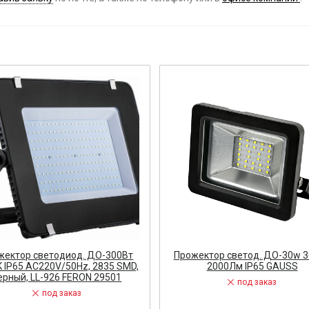
ост
 АРМАТУРА
ка
тель, оповещатель
ДЛЯ СТАНКОВ
ОБОРУДОВАНИЕ
ь
жектор светодиод. ДО-300Вт
Прожектор светод. ДО-30w 
 IP65 AC220V/50Hz, 2835 SMD,
2000Лм IP65 GAUSS
СТАНОВОЧНЫЕ ИЗДЕЛИЯ
ерный, LL-926 FERON 29501
под заказ
под заказ