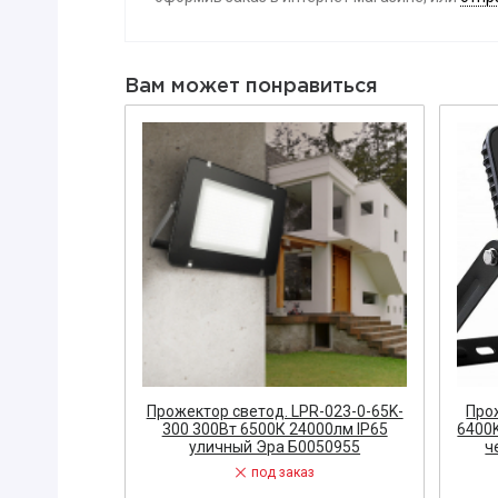
Вибратор
Датчик
Вам может понравиться
Диодный м
Заглушка
ЗАПОРНАЯ
Диэлектри
Знак, указа
Изолента
ЗАПЧАСТИ 
ЩИТОВОЕ 
Звонок
Измерител
FL-3 200Вт
Прожектор светод. LPR-023-0-65K-
Про
coLight RSV
300 300Вт 6500К 24000лм IP65
6400K
ЭЛЕКТРОУ
уличный Эра Б0050955
ч
Кнопка
под заказ