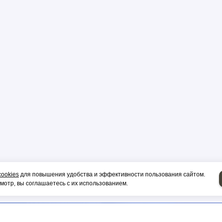
р
цы
ор
и, гильза
cookies
для повышения удобства и эффективности пользования сайтом.
отр, вы соглашаетесь с их использованием.
НИЕ НА СИП