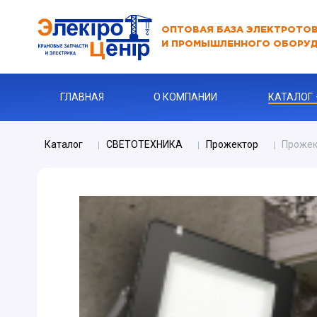
ОПТОВАЯ БАЗА ЭЛЕКТРОТО
И ПРОМЫШЛЕННОГО ОБОРУ
ГЛАВНАЯ
О КОМПАНИИ
КАТАЛОГ
Каталог
СВЕТОТЕХНИКА
Прожектор
Прожек
АВТОМАТЫ
АВТОМАТ 
Бур
КАБЕЛЬНА
Ключи
Ограничите
ЗАРЯДНЫЕ