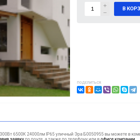
В КОР
ВИГАТЕЛИ
А КАБЕЛЯ
20% от цены)
ОНТАЖНЫЕ ИЗДЕЛИЯ
НИКА
ПОДЕЛИТЬСЯ:
/ПТ
МАЗОЧНЫЕ МАТЕРИАЛЫЕ
ПАН ДАВЛЕНИЯ
0 300Вт 6500К 24000лм IP65 уличный Эра Б0050955 вы можете в к
ЪЕМНОЕ ОБОРУДОВАНИЕ
авив заявку
по почте, а также по телефону
или в
офисе компании
.