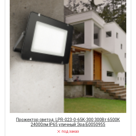
Прожектор светод. LPR-023-0-65K-300 300Вт 6500К
24000лм IP65 уличный Эра Б0050955
под заказ