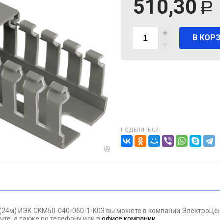
510,30
Р
ВИГАТЕЛИ
В КОР
А КАБЕЛЯ
20% от цены)
ОНТАЖНЫЕ ИЗДЕЛИЯ
НИКА
ПОДЕЛИТЬСЯ:
/ПТ
МАЗОЧНЫЕ МАТЕРИАЛЫЕ
ПАН ДАВЛЕНИЯ
(24м) ИЭК CKM50-040-060-1-K03 вы можете в компании ЭлектроЦе
ЪЕМНОЕ ОБОРУДОВАНИЕ
чте, а также по телефону
или в
офисе компании
.