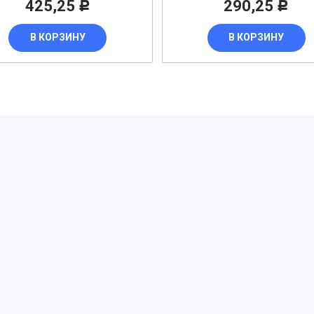
425,25
290,25
лок зажимов
Р
Р
В КОРЗИНУ
В КОРЗИНУ
 ВЫКЛЮЧАТЕЛИ
ь
 для снятия изоляции
 ЗАПЧАСТИ