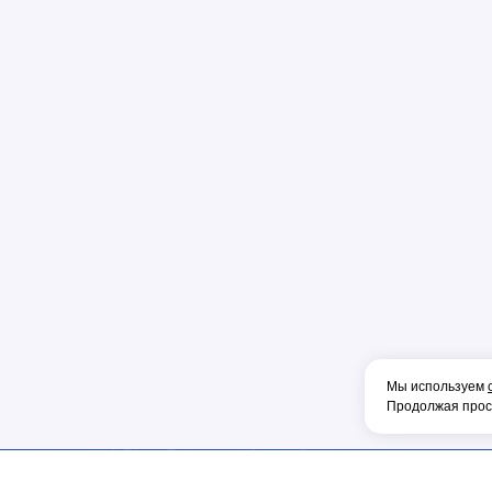
Пена
Перфорато
Пистолет
Плоскогуб
Колпачок
Коннектор
Накладка
Рулетка
Конденсат
Консоль
Тонкогубцы
Наконечник
Мы используем
Продолжая просм
Фен
Щетка
ОБОРУДОВА