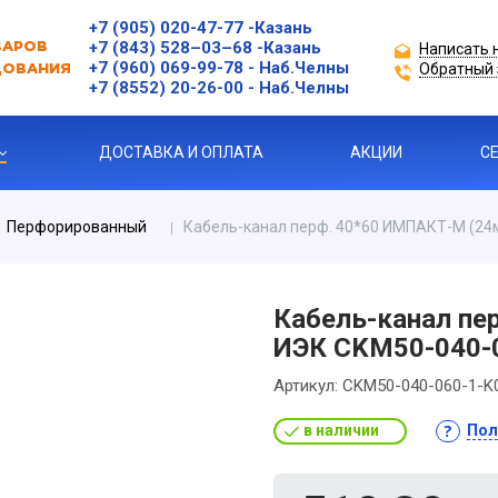
+7 (905) 020-47-77
-Казань
+7 (843) 528–03–68
-Казань
Написать 
ВАРОВ
+7 (960) 069-99-78
- Наб.Челны
Обратный 
ДОВАНИЯ
+7 (8552) 20-26-00 - Наб.Челны
ДОСТАВКА И ОПЛАТА
АКЦИИ
С
Перфорированный
Кабель-канал перф. 40*60 ИМПАКТ-М (24
ЗАЩИТЫ ДВИГАТЕЛЯ
Кабель-канал пе
ИЭК CKM50-040-
Я ПРОДУКЦИЯ
Артикул:
CKM50-040-060-1-K
в наличии
Пол
ль
 УСТРОЙСТВА