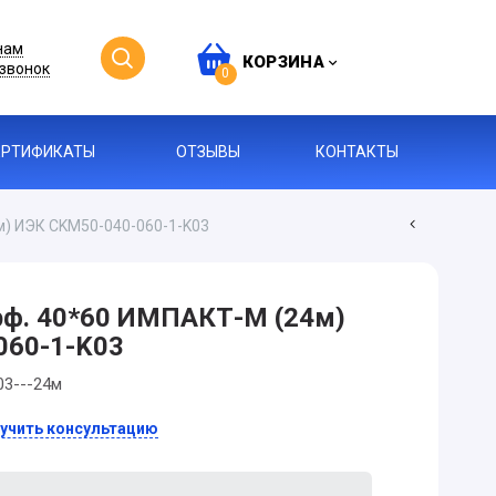
нам
КОРЗИНА
звонок
0
ЕРТИФИКАТЫ
ОТЗЫВЫ
КОНТАКТЫ
м) ИЭК CKM50-040-060-1-K03
рф. 40*60 ИМПАКТ-М (24м)
060-1-K03
03---24м
учить консультацию