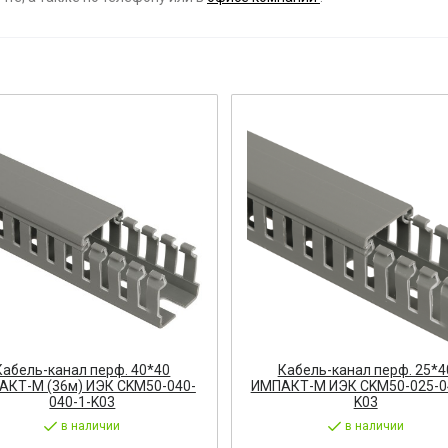
ост
 АРМАТУРА
ка
тель, оповещатель
ДЛЯ СТАНКОВ
ОБОРУДОВАНИЕ
ь
Кабель-канал перф. 40*40
Кабель-канал перф. 25*4
АКТ-М (36м) ИЭК CKM50-040-
ИМПАКТ-М ИЭК CKM50-025-0
СТАНОВОЧНЫЕ ИЗДЕЛИЯ
040-1-K03
K03
в наличии
в наличии