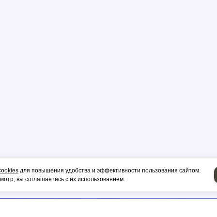
р
цы
ор
и, гильза
cookies
для повышения удобства и эффективности пользования сайтом.
отр, вы соглашаетесь с их использованием.
НИЕ НА СИП