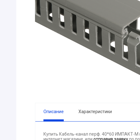
ПРИБОРЫ
Горелка
ЭЛЕКТРОД
ПРОКЛАДК
Молоток
Блок
АКЦИЯ!!! (-
ЭЛЕКТРОМ
СВЕТОТЕХ
КРЕПЕЖ
ПАТРОН ПР
ГОРЮЧЕ-С
Описание
Характеристики
ГИДРОКЛА
Вентилятор
Купить Кабель-канал перф. 40*60 ИМПАКТ-М 
ГРУЗОПОД
интернет магазине, или
отправив заявку
по по