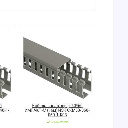
0
Кабель-канал перф. 60*60
Кабель-
40-1-
ИМПАКТ-М (16м) ИЭК CKM50-060-
ИМПАКТ-М 
060-1-K03
в наличии