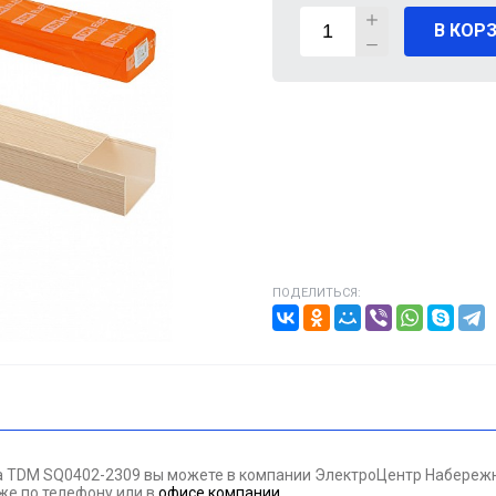
В КОР
ВИГАТЕЛИ
А КАБЕЛЯ
20% от цены)
ОНТАЖНЫЕ ИЗДЕЛИЯ
НИКА
ПОДЕЛИТЬСЯ:
/ПТ
МАЗОЧНЫЕ МАТЕРИАЛЫЕ
ПАН ДАВЛЕНИЯ
на TDM SQ0402-2309 вы можете в компании ЭлектроЦентр Набереж
ЪЕМНОЕ ОБОРУДОВАНИЕ
кже по телефону
или в
офисе компании
.