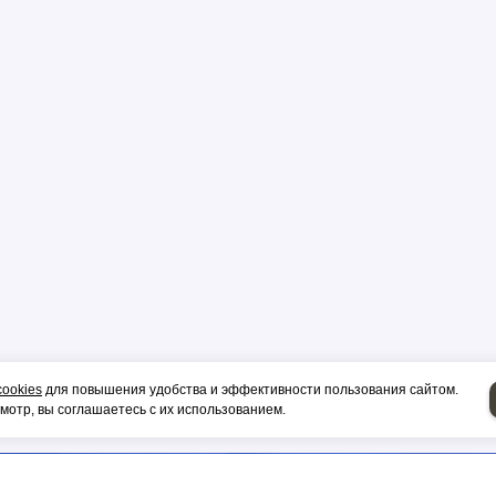
р
цы
ор
и, гильза
cookies
для повышения удобства и эффективности пользования сайтом.
отр, вы соглашаетесь с их использованием.
НИЕ НА СИП