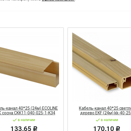
ост
 АРМАТУРА
ка
тель, оповещатель
ДЛЯ СТАНКОВ
ОБОРУДОВАНИЕ
ь
ль-канал 40*25 (24м) ECOLINE
Кабель-канал 40*25 светл
 сосна CKK11-040-025-1-K34
дерево EKF (24м) kk-40-2
СТАНОВОЧНЫЕ ИЗДЕЛИЯ
в наличии
в наличии
133,65
170,10
Р
Р