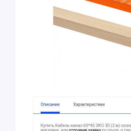
ПРИБОРЫ
Горелка
ЭЛЕКТРОД
ПРОКЛАДК
Молоток
Блок
АКЦИЯ!!! (-
ЭЛЕКТРОМ
СВЕТОТЕХ
КРЕПЕЖ
ПАТРОН ПР
ГОРЮЧЕ-С
Описание
Характеристики
ГИДРОКЛА
Вентилятор
Купить Кабель-канал 60*40 ЭКО 3D (2 м) сос
ГРУЗОПОД
магазине, или
отправив заявку
по почте, а та