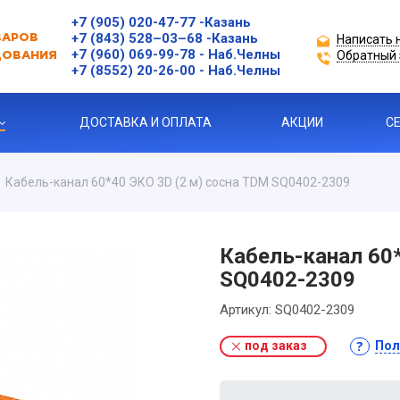
+7 (905) 020-47-77
-Казань
+7 (843) 528–03–68
-Казань
Написать 
ВАРОВ
+7 (960) 069-99-78
- Наб.Челны
Обратный 
ДОВАНИЯ
+7 (8552) 20-26-00 - Наб.Челны
ДОСТАВКА И ОПЛАТА
АКЦИИ
С
Кабель-канал 60*40 ЭКО 3D (2 м) сосна TDM SQ0402-2309
ЗАЩИТЫ ДВИГАТЕЛЯ
Кабель-канал 60*
SQ0402-2309
Я ПРОДУКЦИЯ
Артикул:
SQ0402-2309
под заказ
Пол
ль
 УСТРОЙСТВА