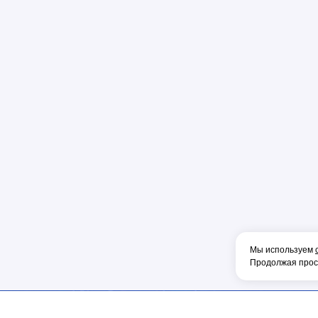
Пена
Перфорато
Пистолет
Плоскогуб
Колпачок
Коннектор
Накладка
Рулетка
Конденсат
Консоль
Тонкогубцы
Наконечник
Мы используем
Продолжая просм
Фен
Щетка
ОБОРУДОВА