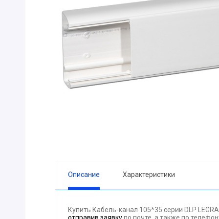
ПРИБОРЫ
Горелка
ЭЛЕКТРОД
ПРОКЛАДК
Молоток
Блок
АКЦИЯ!!! (-
ЭЛЕКТРОМ
СВЕТОТЕХ
КРЕПЕЖ
ПАТРОН ПР
ГОРЮЧЕ-С
Описание
Характеристики
ГИДРОКЛА
Вентилятор
Купить Кабель-канал 105*35 серии DLP LEGR
ГРУЗОПОД
отправив заявку
по почте, а также по телефо