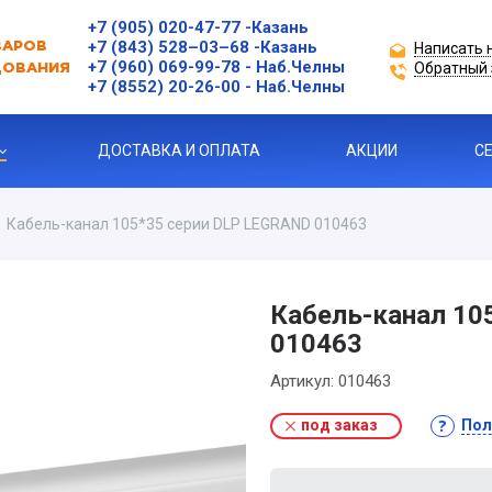
+7 (905) 020-47-77
-Казань
+7 (843) 528–03–68
-Казань
Написать 
ВАРОВ
+7 (960) 069-99-78
- Наб.Челны
Обратный 
ДОВАНИЯ
+7 (8552) 20-26-00 - Наб.Челны
ДОСТАВКА И ОПЛАТА
АКЦИИ
С
Кабель-канал 105*35 серии DLP LEGRAND 010463
ЗАЩИТЫ ДВИГАТЕЛЯ
Кабель-канал 10
010463
Я ПРОДУКЦИЯ
Артикул:
010463
под заказ
Пол
ль
 УСТРОЙСТВА