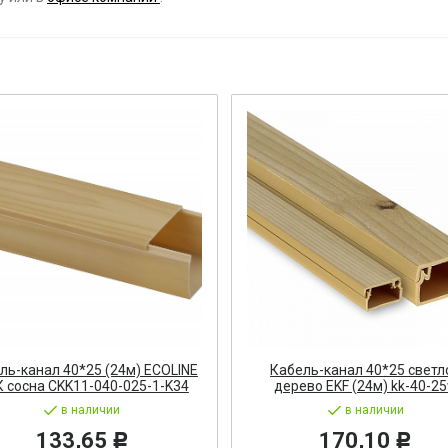
ост
 АРМАТУРА
ка
тель, оповещатель
ДЛЯ СТАНКОВ
ОБОРУДОВАНИЕ
ь
ль-канал 40*25 (24м) ECOLINE
Кабель-канал 40*25 светл
 сосна CKK11-040-025-1-K34
дерево EKF (24м) kk-40-2
СТАНОВОЧНЫЕ ИЗДЕЛИЯ
в наличии
в наличии
133,65
170,10
Р
Р