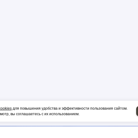
р
цы
ор
и, гильза
cookies
для повышения удобства и эффективности пользования сайтом.
отр, вы соглашаетесь с их использованием.
НИЕ НА СИП