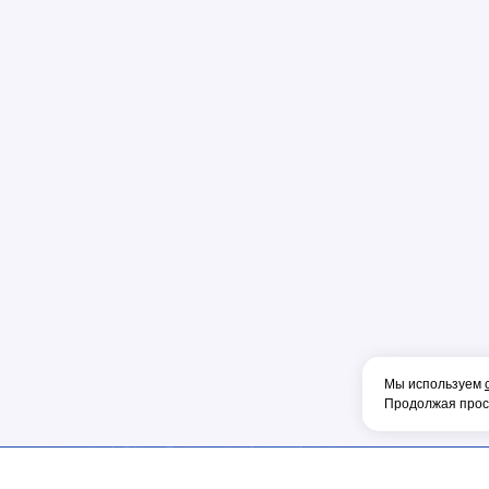
Пена
Перфорато
Пистолет
Плоскогуб
Колпачок
Коннектор
Накладка
Рулетка
Конденсат
Консоль
Тонкогубцы
Наконечник
Мы используем
Продолжая просм
Фен
Щетка
ОБОРУДОВА