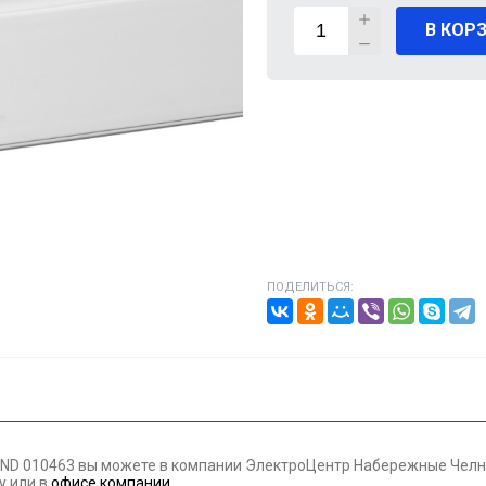
В КОР
ВИГАТЕЛИ
А КАБЕЛЯ
20% от цены)
ОНТАЖНЫЕ ИЗДЕЛИЯ
НИКА
ПОДЕЛИТЬСЯ:
/ПТ
МАЗОЧНЫЕ МАТЕРИАЛЫЕ
ПАН ДАВЛЕНИЯ
AND 010463 вы можете в компании ЭлектроЦентр Набережные Челны
ЪЕМНОЕ ОБОРУДОВАНИЕ
ну
или в
офисе компании
.