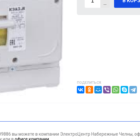
В КОР
ВИГАТЕЛИ
А КАБЕЛЯ
20% от цены)
ОНТАЖНЫЕ ИЗДЕЛИЯ
НИКА
ПОДЕЛИТЬСЯ:
/ПТ
МАЗОЧНЫЕ МАТЕРИАЛЫЕ
ПАН ДАВЛЕНИЯ
09886 вы можете в компании ЭлектроЦентр Набережные Челны, офо
ЪЕМНОЕ ОБОРУДОВАНИЕ
ну
или в
офисе компании
.