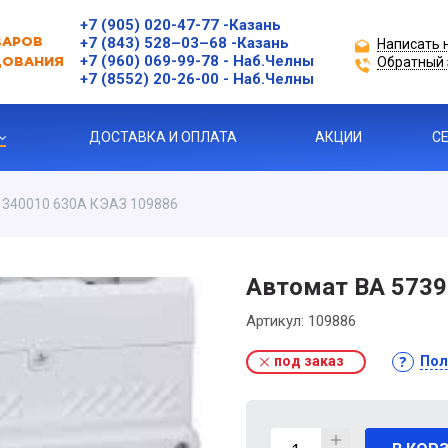
+7 (905) 020-47-77
-Казань
+7 (843) 528–03–68
-Казань
Написать 
ВАРОВ
+7 (960) 069-99-78
- Наб.Челны
Обратный 
ДОВАНИЯ
+7 (8552) 20-26-00 - Наб.Челны
ДОСТАВКА И ОПЛАТА
АКЦИИ
С
 340010 630А КЭАЗ 109886
Ы
ЗАЩИТЫ ДВИГАТЕЛЯ
Автомат ВА 5739
Артикул:
109886
Я ПРОДУКЦИЯ
под заказ
Пол
ль
 УСТРОЙСТВА