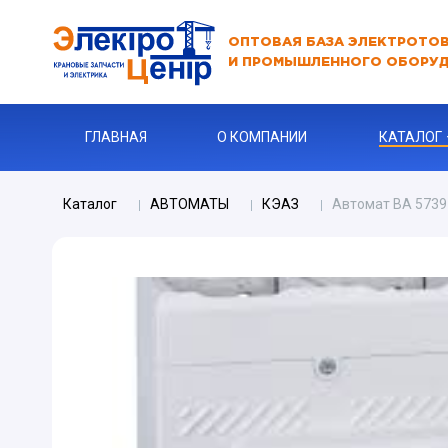
ОПТОВАЯ БАЗА ЭЛЕКТРОТО
И ПРОМЫШЛЕННОГО ОБОРУ
ГЛАВНАЯ
О КОМПАНИИ
КАТАЛОГ
Каталог
АВТОМАТЫ
КЭАЗ
Автомат ВА 5739
АВТОМАТ
АВТОМАТ 
Бур
КАБЕЛЬНА
Ключи
Ограничите
ЗАРЯДНЫЕ