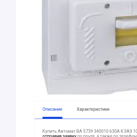
ПРИБОРЫ
Горелка
ЭЛЕКТРОД
ПРОКЛАДК
Молоток
Блок
АКЦИЯ!!! (-
ЭЛЕКТРОМ
СВЕТОТЕХ
КРЕПЕЖ
ПАТРОН ПР
ГОРЮЧЕ-С
Описание
Характеристики
ГИДРОКЛА
Вентилятор
Купить Автомат ВА 5739 340010 630А КЭАЗ 1
ГРУЗОПОД
отправив заявку
по почте, а также по телефо