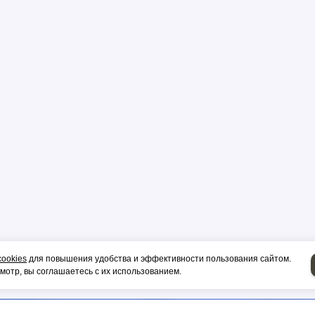
р
цы
ор
и, гильза
cookies
для повышения удобства и эффективности пользования сайтом.
отр, вы соглашаетесь с их использованием.
НИЕ НА СИП