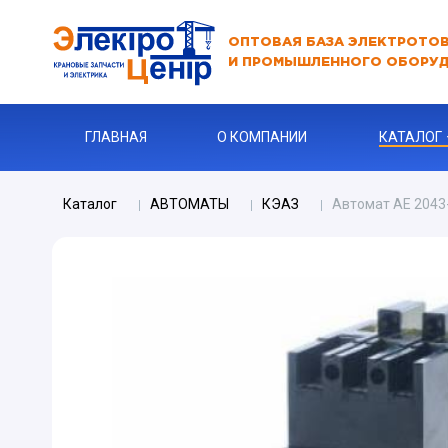
ОПТОВАЯ БАЗА ЭЛЕКТРОТО
И ПРОМЫШЛЕННОГО ОБОРУ
ГЛАВНАЯ
О КОМПАНИИ
КАТАЛОГ
Каталог
АВТОМАТЫ
КЭАЗ
Автомат АЕ 2043
АВТОМАТ
АВТОМАТ 
Бур
КАБЕЛЬНА
Ключи
Ограничите
ЗАРЯДНЫЕ