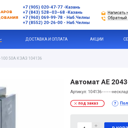
+7 (905) 020-47-77
-Казань
+7 (843) 528–03–68
-Казань
Написать 
ВАРОВ
+7 (960) 069-99-78
- Наб.Челны
Обратный 
ДОВАНИЯ
+7 (8552) 20-26-00 - Наб.Челны
ДОСТАВКА И ОПЛАТА
АКЦИИ
С
-100 50А КЭАЗ 104136
Ы
ЗАЩИТЫ ДВИГАТЕЛЯ
Автомат АЕ 2043
Артикул:
104136------нескла
Я ПРОДУКЦИЯ
под заказ
Пол
ль
 УСТРОЙСТВА