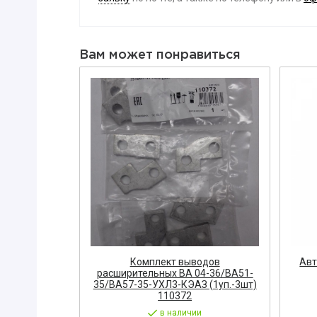
Вибратор
Датчик
Вам может понравиться
Диодный м
Заглушка
ЗАПОРНАЯ
Диэлектри
Знак, указа
Изолента
ЗАПЧАСТИ 
ЩИТОВОЕ 
Звонок
Измерител
00А 340010
Комплект выводов
Авт
4
расширительных ВА 04-36/ВА51-
ЭЛЕКТРОУ
35/ВА57-35-УХЛ3-КЭАЗ (1уп.-3шт)
и
110372
Кнопка
Р
в наличии