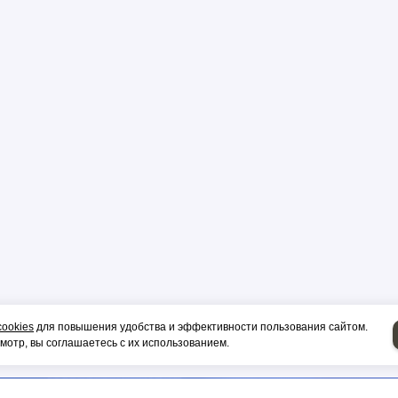
р
цы
ор
и, гильза
cookies
для повышения удобства и эффективности пользования сайтом.
отр, вы соглашаетесь с их использованием.
НИЕ НА СИП