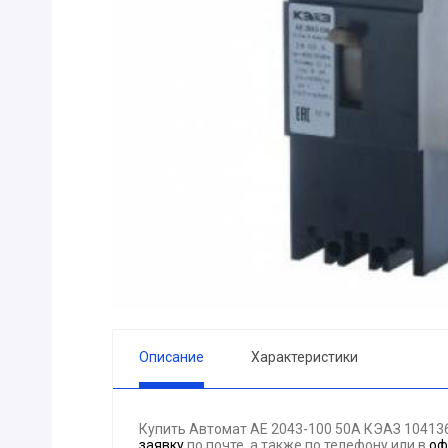
ПРИБОРЫ
Горелка
ЭЛЕКТРОД
ПРОКЛАДК
Молоток
Блок
АКЦИЯ!!! (-
ЭЛЕКТРОМ
СВЕТОТЕХ
КРЕПЕЖ
ПАТРОН ПР
ГОРЮЧЕ-С
Описание
Характеристики
ГИДРОКЛА
Вентилятор
Купить Автомат АЕ 2043-100 50А КЭАЗ 10413
ГРУЗОПОД
заявку
по почте, а также по телефону
или в
оф