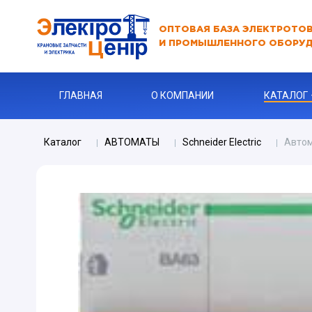
ОПТОВАЯ БАЗА ЭЛЕКТРОТО
И ПРОМЫШЛЕННОГО ОБОРУ
ГЛАВНАЯ
О КОМПАНИИ
КАТАЛОГ
Каталог
АВТОМАТЫ
Schneider Electric
Автом
АВТОМАТ
АВТОМАТ 
Бур
КАБЕЛЬНА
Ключи
Ограничите
ЗАРЯДНЫЕ