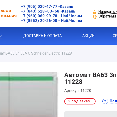
+7 (905) 020-47-77
-Казань
+7 (843) 528–03–68
-Казань
Написать 
ВАРОВ
+7 (960) 069-99-78
- Наб.Челны
Обратный 
ДОВАНИЯ
+7 (8552) 20-26-00 - Наб.Челны
ДОСТАВКА И ОПЛАТА
АКЦИИ
С
ат ВА63 3п 50А С Schneider Electric 11228
Ы
ЗАЩИТЫ ДВИГАТЕЛЯ
Автомат ВА63 3п 
11228
Я ПРОДУКЦИЯ
Артикул:
11228
под заказ
Пол
ль
 УСТРОЙСТВА