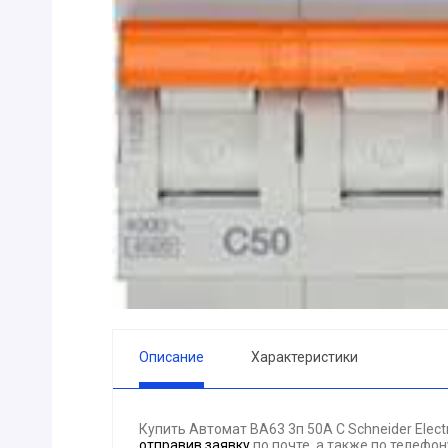
ПРИБОРЫ
Горелка
ЭЛЕКТРОД
ПРОКЛАДК
Молоток
Блок
АКЦИЯ!!! (-
ЭЛЕКТРОМ
СВЕТОТЕХ
КРЕПЕЖ
ПАТРОН ПР
ГОРЮЧЕ-С
Описание
Характеристики
ГИДРОКЛА
Вентилятор
Купить Автомат ВА63 3п 50А С Schneider Elec
ГРУЗОПОД
отправив заявку
по почте, а также по телефо