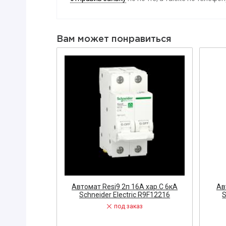
Вибратор
Датчик
Вам может понравиться
Диодный м
Заглушка
ЗАПОРНАЯ
Диэлектри
Знак, указа
Изолента
ЗАПЧАСТИ 
ЩИТОВОЕ 
Звонок
Измерител
А City9 Set
Автомат Resi9 2п 16А хар.С 6кA
Ав
ric C9F34363
Schneider Electric R9F12216
S
ЭЛЕКТРОУ
под заказ
Кнопка