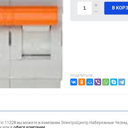
В КОР
ВИГАТЕЛИ
А КАБЕЛЯ
20% от цены)
ОНТАЖНЫЕ ИЗДЕЛИЯ
НИКА
ПОДЕЛИТЬСЯ:
/ПТ
МАЗОЧНЫЕ МАТЕРИАЛЫЕ
ПАН ДАВЛЕНИЯ
tric 11228 вы можете в компании ЭлектроЦентр Набережные Челны,
ЪЕМНОЕ ОБОРУДОВАНИЕ
ну
или в
офисе компании
.