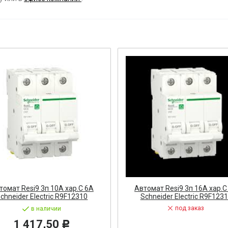
ост
 АРМАТУРА
ка
тель, оповещатель
ДЛЯ СТАНКОВ
ОБОРУДОВАНИЕ
ь
томат Resi9 3п 10А хар.С 6A
Автомат Resi9 3п 16А хар.С
chneider Electric R9F12310
Schneider Electric R9F123
СТАНОВОЧНЫЕ ИЗДЕЛИЯ
под заказ
в наличии
1 417,50
Р