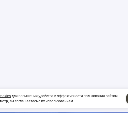
р
цы
ор
cookies
для повышения удобства и эффективности пользования сайтом.
и, гильза
отр, вы соглашаетесь с их использованием.
НИЕ НА СИП