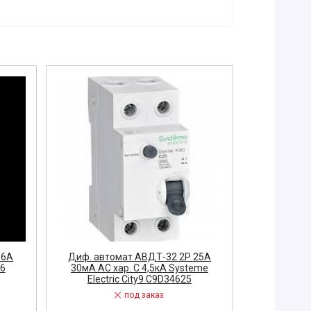
 6A
Диф. автомат АВДТ-32 2P 25А
Автомат 3P
16
30мА АС хар. С 4,5кА Systeme
400В SE/ Sy
Electric City9 C9D34625
под заказ