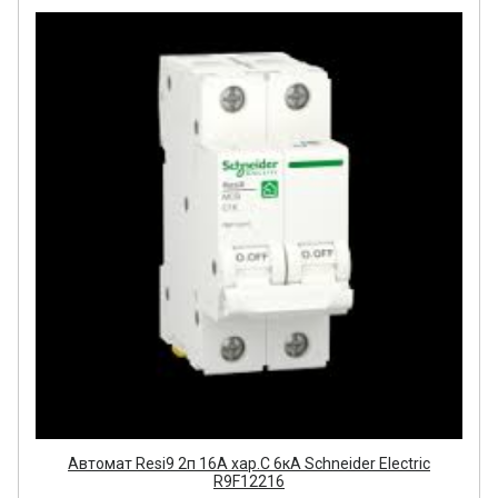
Автомат Resi9 2п 16А хар.С 6кA Schneider Electric
R9F12216