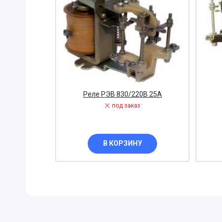
Вибратор
Датчик
Диодный м
Заглушка
ЗАПОРНАЯ
Диэлектри
Реле РЭВ 830/220В 25А
Знак, указа
под заказ
Изолента
ЗАПЧАСТИ 
В КОРЗИНУ
ЩИТОВОЕ 
Звонок
Измерител
ЭЛЕКТРОУ
Кнопка