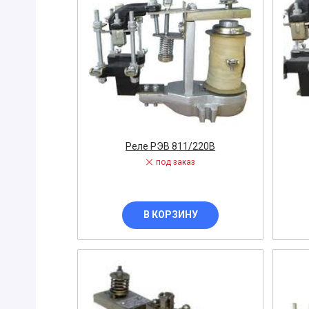
ПРИБОРЫ
Горелка
ЭЛЕКТРОД
ПРОКЛАДК
Молоток
Блок
АКЦИЯ!!! (-
Реле РЭВ 811/220В
ЭЛЕКТРОМ
под заказ
СВЕТОТЕХ
КРЕПЕЖ
В КОРЗИНУ
ПАТРОН ПР
ГОРЮЧЕ-С
ГИДРОКЛА
Вентилятор
ГРУЗОПОД