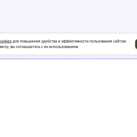
р
цы
cookies
для повышения удобства и эффективности пользования сайтом.
отр, вы соглашаетесь с их использованием.
ор
и, гильза
НИЕ НА СИП