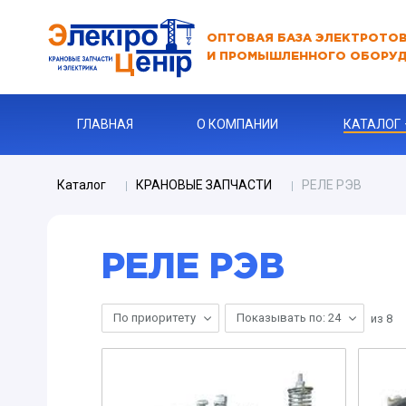
ОПТОВАЯ БАЗА ЭЛЕКТРОТО
И ПРОМЫШЛЕННОГО ОБОРУ
ГЛАВНАЯ
О КОМПАНИИ
КАТАЛОГ
Каталог
КРАНОВЫЕ ЗАПЧАСТИ
РЕЛЕ РЭВ
АВТОМАТЫ
АВТОМАТ 
РЕЛЕ РЭВ
Бур
КАБЕЛЬНА
По приоритету
Показывать по: 24
из
8
Ключи
Ограничите
ЗАРЯДНЫЕ