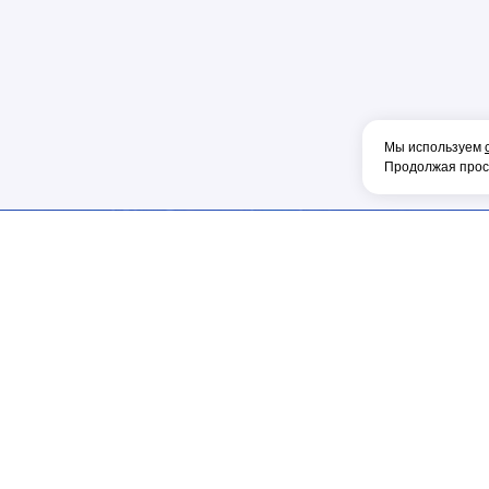
Пена
Перфорато
Пистолет
Плоскогуб
Колпачок
Мы используем
Продолжая просм
Коннектор
Накладка
Рулетка
Конденсат
ИНФОРМАЦИЯ
МЫ В СОЦ.СЕТЯХ
Консоль
Главная
Тонкогубцы
О компании
Каталог
Наконечник
СВЯЗАТЬСЯ С НАМИ
Доставка и оплата
Фен
Акции
Набережные Челны
Щетка
Посмотреть на карте
Сертификаты
ОБОРУДОВА