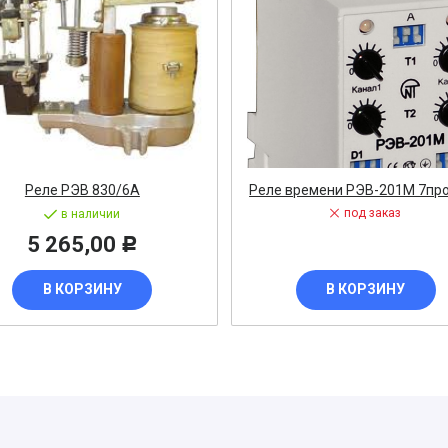
ост
 АРМАТУРА
ка
Реле РЭВ 830/6А
Реле времени РЭВ-201М 7пр
тель, оповещатель
под заказ
в наличии
5 265,00
Р
ДЛЯ СТАНКОВ
В КОРЗИНУ
В КОРЗИНУ
ОБОРУДОВАНИЕ
ь
СТАНОВОЧНЫЕ ИЗДЕЛИЯ