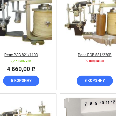
ВИГАТЕЛИ
А КАБЕЛЯ
20% от цены)
Реле РЭВ 821/110В
Реле РЭВ 881/220В
ОНТАЖНЫЕ ИЗДЕЛИЯ
под заказ
в наличии
НИКА
4 860,00
Р
В КОРЗИНУ
В КОРЗИНУ
/ПТ
МАЗОЧНЫЕ МАТЕРИАЛЫЕ
ПАН ДАВЛЕНИЯ
ЪЕМНОЕ ОБОРУДОВАНИЕ