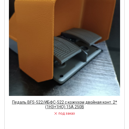
Педаль BFS-522/ИБФС-522 с кожухом двойная конт. 2*
(1НЗ+1НО) 15А 250В
под заказ