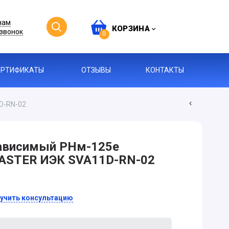
нам
КОРЗИНА
звонок
0
ЕРТИФИКАТЫ
ОТЗЫВЫ
КОНТАКТЫ
D-RN-02
зависимый РНм-125е
MASTER ИЭК SVA11D-RN-02
учить консультацию