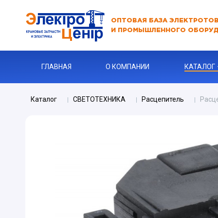
ОПТОВАЯ БАЗА ЭЛЕКТРОТО
И ПРОМЫШЛЕННОГО ОБОРУ
ГЛАВНАЯ
О КОМПАНИИ
КАТАЛОГ
Каталог
СВЕТОТЕХНИКА
Расцепитель
Расц
АВТОМАТЫ
АВТОМАТ 
Бур
КАБЕЛЬНА
Ключи
Ограничите
ЗАРЯДНЫЕ