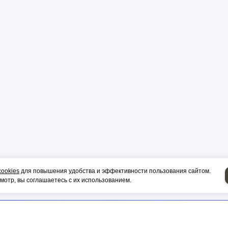
р
цы
ор
cookies
для повышения удобства и эффективности пользования сайтом.
и, гильза
отр, вы соглашаетесь с их использованием.
НИЕ НА СИП