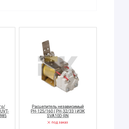
го/
Расцепитель независимый
Расцеп
UVT-
РН-125/160 ( РН-32/33 ) ИЭК
РН-250/4
4985
SVA10D-RN
под заказ