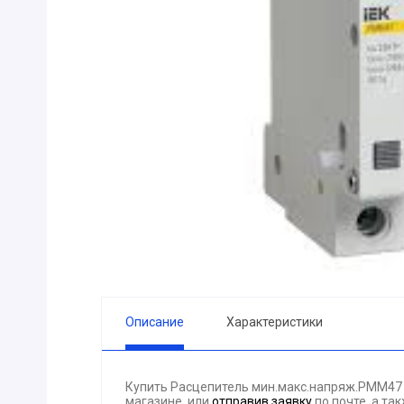
ПРИБОРЫ
Горелка
ЭЛЕКТРОД
ПРОКЛАДК
Молоток
Блок
АКЦИЯ!!! (-
ЭЛЕКТРОМ
СВЕТОТЕХ
КРЕПЕЖ
ПАТРОН ПР
ГОРЮЧЕ-С
Описание
Характеристики
ГИДРОКЛА
Вентилятор
Купить Расцепитель мин.макс.напряж.РММ47
ГРУЗОПОД
магазине, или
отправив заявку
по почте, а та