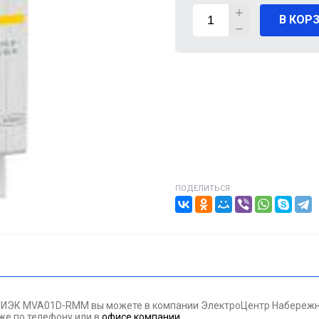
В КОР
ВИГАТЕЛИ
А КАБЕЛЯ
20% от цены)
ОНТАЖНЫЕ ИЗДЕЛИЯ
НИКА
ПОДЕЛИТЬСЯ:
/ПТ
МАЗОЧНЫЕ МАТЕРИАЛЫЕ
ПАН ДАВЛЕНИЯ
 ИЭК MVA01D-RMM вы можете в компании ЭлектроЦентр Набережны
ЪЕМНОЕ ОБОРУДОВАНИЕ
кже по телефону
или в
офисе компании
.