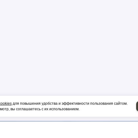
р
цы
ор
cookies
для повышения удобства и эффективности пользования сайтом.
и, гильза
отр, вы соглашаетесь с их использованием.
НИЕ НА СИП