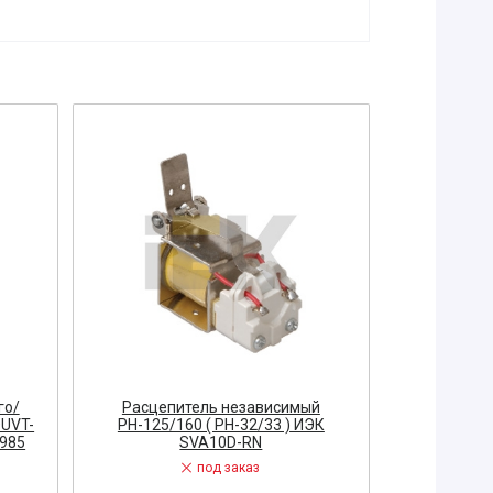
го/
Расцепитель независимый
Расцеп
UVT-
РН-125/160 ( РН-32/33 ) ИЭК
РН-250/4
4985
SVA10D-RN
под заказ