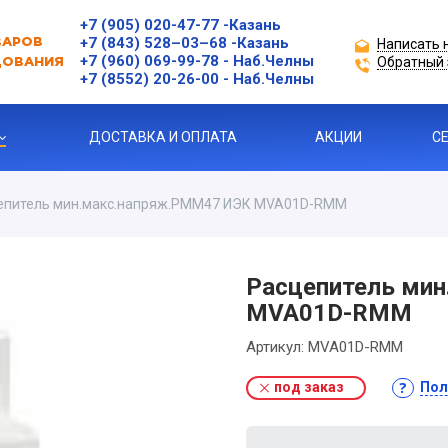
+7 (905) 020-47-77
-Казань
+7 (843) 528–03–68
-Казань
Написать 
ВАРОВ
+7 (960) 069-99-78
- Наб.Челны
Обратный 
ДОВАНИЯ
+7 (8552) 20-26-00 - Наб.Челны
ДОСТАВКА И ОПЛАТА
АКЦИИ
С
епитель мин.макс.напряж.РММ47 ИЭК MVA01D-RMM
ЗАЩИТЫ ДВИГАТЕЛЯ
Расцепитель ми
MVA01D-RMM
Я ПРОДУКЦИЯ
Артикул:
MVA01D-RMM
под заказ
Пол
ль
 УСТРОЙСТВА