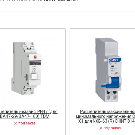
ост
 АРМАТУРА
ка
тель, оповещатель
ДЛЯ СТАНКОВ
ОБОРУДОВАНИЕ
ь
цепитель независ. РН47 (для
Расцепитель максимально
ВА47-29/ВА47-100) TDM
минимального напряжения O
СТАНОВОЧНЫЕ ИЗДЕЛИЯ
X1 для NXB-63 (R) CHINT 81
под заказ
под заказ