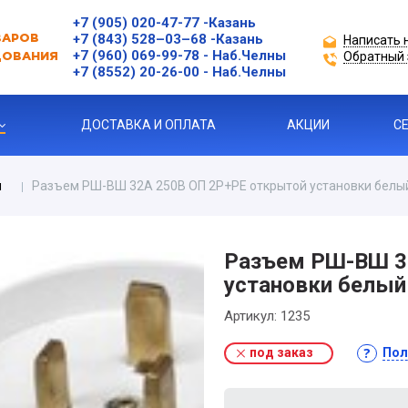
+7 (905) 020-47-77
-Казань
+7 (843) 528–03–68
-Казань
Написать 
ВАРОВ
+7 (960) 069-99-78
- Наб.Челны
Обратный 
ДОВАНИЯ
+7 (8552) 20-26-00 - Наб.Челны
ДОСТАВКА И ОПЛАТА
АКЦИИ
С
м
Разъем РШ-ВШ 32А 250В ОП 2Р+РЕ открытой установки белы
ЗАЩИТЫ ДВИГАТЕЛЯ
Разъем РШ-ВШ 3
установки белый
Я ПРОДУКЦИЯ
Артикул:
1235
под заказ
Пол
ль
 УСТРОЙСТВА