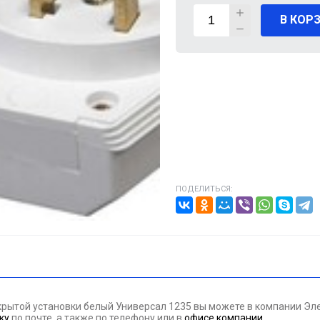
В КОР
ВИГАТЕЛИ
А КАБЕЛЯ
20% от цены)
ОНТАЖНЫЕ ИЗДЕЛИЯ
НИКА
ПОДЕЛИТЬСЯ:
/ПТ
МАЗОЧНЫЕ МАТЕРИАЛЫЕ
ПАН ДАВЛЕНИЯ
крытой установки белый Универсал 1235 вы можете в компании Э
ЪЕМНОЕ ОБОРУДОВАНИЕ
ку
по почте, а также по телефону
или в
офисе компании
.