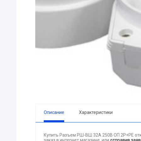
ПРИБОРЫ
Горелка
ЭЛЕКТРОД
ПРОКЛАДК
Молоток
Блок
АКЦИЯ!!! (-
ЭЛЕКТРОМ
СВЕТОТЕХ
КРЕПЕЖ
ПАТРОН ПР
ГОРЮЧЕ-С
Описание
Характеристики
ГИДРОКЛА
Вентилятор
Купить Разъем РШ-ВШ 32А 250В ОП 2Р+РЕ от
ГРУЗОПОД
заказ в интернет магазине, или
отправив заяв