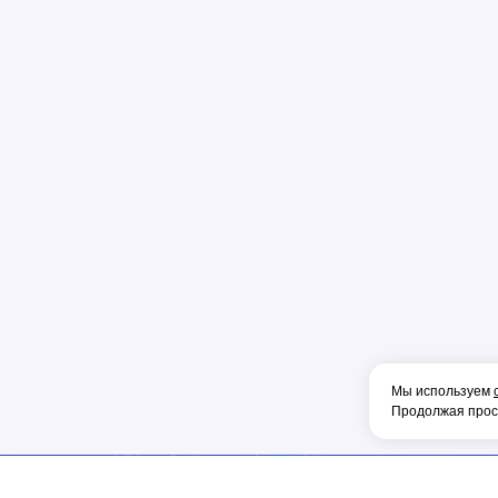
Пена
Перфорато
Пистолет
Плоскогуб
Колпачок
Коннектор
Накладка
Рулетка
Конденсат
Консоль
Тонкогубцы
Наконечник
Мы используем
Продолжая просм
Фен
Щетка
ОБОРУДОВА