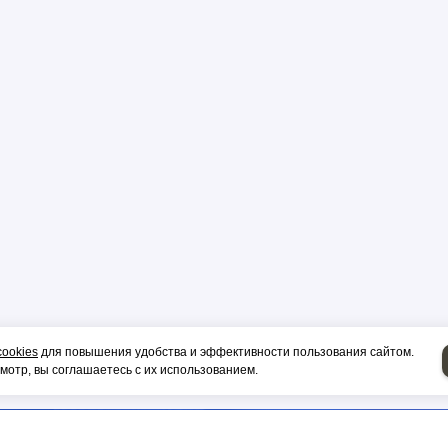
р
цы
ор
и, гильза
cookies
для повышения удобства и эффективности пользования сайтом.
отр, вы соглашаетесь с их использованием.
НИЕ НА СИП