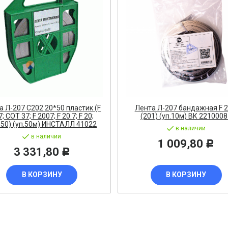
ВИГАТЕЛИ
А КАБЕЛЯ
20% от цены)
а Л-207 C202 20*50 пластик (F
Лента Л-207 бандажная F 2
ОНТАЖНЫЕ ИЗДЕЛИЯ
; COT 37; F 2007; F 20.7; F 20;
(201) (уп.10м) ВК 221000
50) (уп.50м) ИНСТАЛЛ 41022
НИКА
в наличии
в наличии
1 009,80
Р
3 331,80
Р
/ПТ
В КОРЗИНУ
В КОРЗИНУ
МАЗОЧНЫЕ МАТЕРИАЛЫЕ
ПАН ДАВЛЕНИЯ
ЪЕМНОЕ ОБОРУДОВАНИЕ