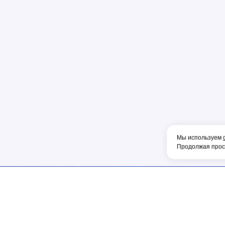
Крокодил
ЛЕНТА
Круг
Лестница
Клещи
Маска
Наборы
Напильник
Нож
Мы используем
Продолжая просм
Ножницы
Коврик диэ
Ножовка
Блок конта
ИНФОРМАЦИЯ
МЫ В СОЦ.СЕТЯХ
Очки
Главная