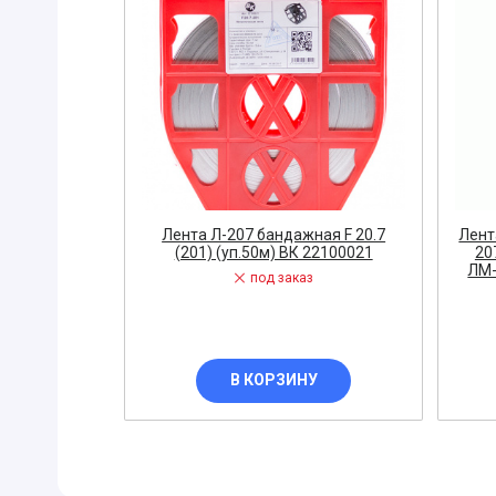
ПРИБОРЫ
Горелка
ЭЛЕКТРОД
ПРОКЛАДК
Молоток
Блок
АКЦИЯ!!! (-
Лента Л-207 бандажная F 20.7
Лент
ЭЛЕКТРОМ
(201) (уп.50м) ВК 22100021
207
ЛМ-
СВЕТОТЕХ
под заказ
КРЕПЕЖ
ПАТРОН ПР
В КОРЗИНУ
ГОРЮЧЕ-С
ГИДРОКЛА
Вентилятор
ГРУЗОПОД