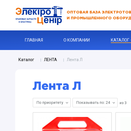
ОПТОВАЯ БАЗА ЭЛЕКТРОТО
И ПРОМЫШЛЕННОГО ОБОРУ
ГЛАВНАЯ
О КОМПАНИИ
КАТАЛОГ
Каталог
ЛЕНТА
Лента Л
АВТОМАТЫ
АВТОМАТ 
Лента Л
Бур
КАБЕЛЬНА
По приоритету
Показывать по: 24
из
3
Ключи
Ограничите
ЗАРЯДНЫЕ