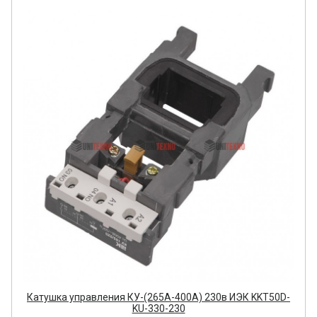
Катушка управления КУ-(265А-400А) 230в ИЭК KKT50D-
KU-330-230