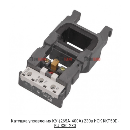
Катушка управления КУ-(265А-400А) 230в ИЭК KKT50D-
KU-330-230