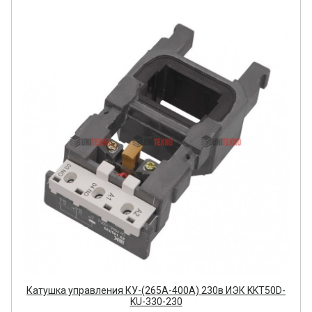
Катушка управления КУ-(265А-400А) 230в ИЭК KKT50D-
KU-330-230