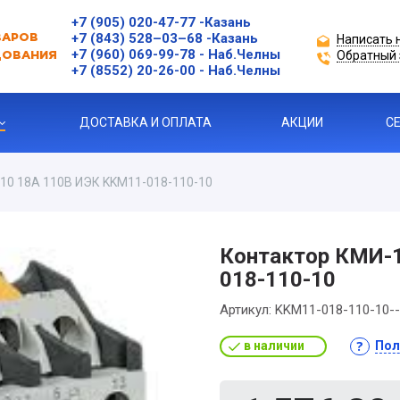
+7 (905) 020-47-77
-Казань
+7 (843) 528–03–68
-Казань
Написать 
ВАРОВ
+7 (960) 069-99-78
- Наб.Челны
Обратный 
ДОВАНИЯ
+7 (8552) 20-26-00 - Наб.Челны
ДОСТАВКА И ОПЛАТА
АКЦИИ
С
10 18А 110В ИЭК KKM11-018-110-10
ЗАЩИТЫ ДВИГАТЕЛЯ
Контактор КМИ-
018-110-10
Я ПРОДУКЦИЯ
Артикул:
KKM11-018-110-10-
в наличии
Пол
ль
 УСТРОЙСТВА