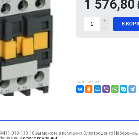
1 576,80
ВИГАТЕЛИ
В КОР
А КАБЕЛЯ
20% от цены)
ОНТАЖНЫЕ ИЗДЕЛИЯ
НИКА
ПОДЕЛИТЬСЯ:
/ПТ
МАЗОЧНЫЕ МАТЕРИАЛЫЕ
ПАН ДАВЛЕНИЯ
KM11-018-110-10 вы можете в компании ЭлектроЦентр Набережные 
ЪЕМНОЕ ОБОРУДОВАНИЕ
лефону
или в
офисе компании
.