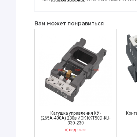
Вибратор
Датчик
Вам может понравиться
Диодный м
Заглушка
ЗАПОРНАЯ
Диэлектри
Знак, указа
Изолента
ЗАПЧАСТИ 
ЩИТОВОЕ 
Звонок
Измерител
 9А 36В ИЭК
Катушка управления КУ-
Конт
6-10
(265А-400А) 230в ИЭК KKT50D-KU-
ЭЛЕКТРОУ
330-230
и
Кнопка
под заказ
Р