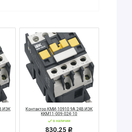
В ИЭК
Контактор КМИ-10910 9А 24В ИЭК
Контактор 
KKM11-009-024-10
KKM
в наличии
830,25
1
Р