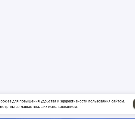
р
цы
ор
cookies
для повышения удобства и эффективности пользования сайтом.
и, гильза
отр, вы соглашаетесь с их использованием.
НИЕ НА СИП