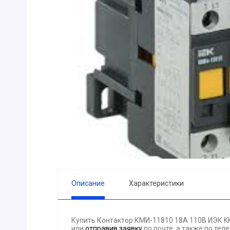
ПРИБОРЫ
Горелка
ЭЛЕКТРОД
ПРОКЛАДК
Молоток
Блок
АКЦИЯ!!! (-
ЭЛЕКТРОМ
СВЕТОТЕХ
КРЕПЕЖ
ПАТРОН ПР
ГОРЮЧЕ-С
Описание
Характеристики
ГИДРОКЛА
Вентилятор
Купить Контактор КМИ-11810 18А 110В ИЭК K
ГРУЗОПОД
или
отправив заявку
по почте, а также по те