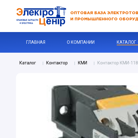
ОПТОВАЯ БАЗА ЭЛЕКТРОТО
И ПРОМЫШЛЕННОГО ОБОРУ
ГЛАВНАЯ
О КОМПАНИИ
КАТАЛОГ
Каталог
Контактор
КМИ
Контактор КМИ-118
АВТОМАТЫ
АВТОМАТ 
Бур
КАБЕЛЬНА
Ключи
Ограничите
ЗАРЯДНЫЕ