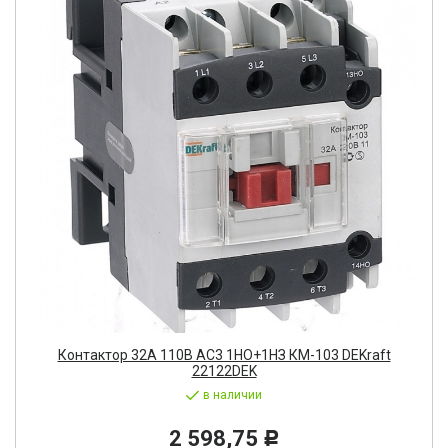
Контактор 32А 110В АС3 1НО+1НЗ КМ-103 DEKraft
22122DEK
в наличии
2 598,75
Р