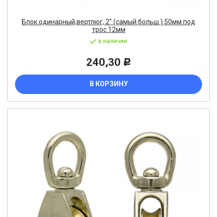
Блок одинарный,вертлюг, 2" (самый больш.) 50мм под
трос 12мм
в наличии
240,30
Р
В КОРЗИНУ