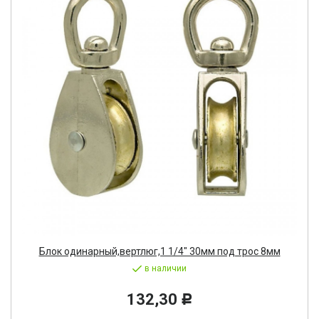
Блок одинарный,вертлюг,1 1/4" 30мм под трос 8мм
в наличии
132,30
Р