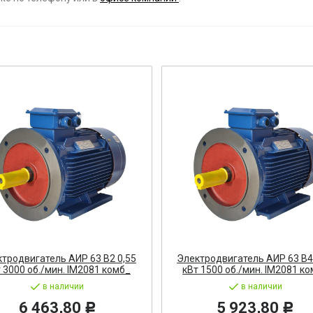
ост
 АРМАТУРА
ка
тель, оповещатель
ДЛЯ СТАНКОВ
ОБОРУДОВАНИЕ
ь
тродвигатель АИР 63 В2 0,55
Электродвигатель АИР 63 В4
 3000 об./мин. IM2081 комб_
кВт 1500 об./мин. IM2081 к
СТАНОВОЧНЫЕ ИЗДЕЛИЯ
в наличии
в наличии
6 463,80
5 923,80
Р
Р