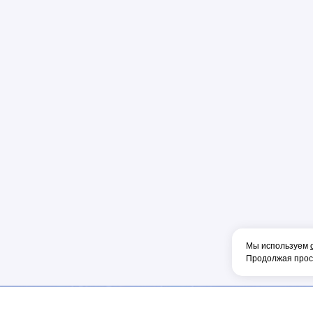
Пена
Перфорато
Пистолет
Плоскогуб
Колпачок
Коннектор
Накладка
Рулетка
Конденсат
Консоль
Тонкогубцы
Наконечник
Мы используем
Продолжая просм
Фен
Щетка
ОБОРУДОВА