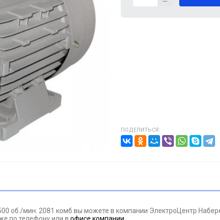
ВИГАТЕЛИ
А КАБЕЛЯ
20% от цены)
ОНТАЖНЫЕ ИЗДЕЛИЯ
НИКА
ПОДЕЛИТЬСЯ:
/ПТ
МАЗОЧНЫЕ МАТЕРИАЛЫЕ
ПАН ДАВЛЕНИЯ
500 об./мин. 2081 комб вы можете в компании ЭлектроЦентр Набе
ЪЕМНОЕ ОБОРУДОВАНИЕ
кже по телефону
или в
офисе компании
.