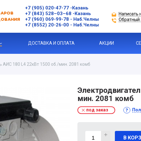
+7 (905) 020-47-77
-Казань
+7 (843) 528–03–68
-Казань
Написать 
ВАРОВ
+7 (960) 069-99-78
- Наб.Челны
Обратный 
ДОВАНИЯ
+7 (8552) 20-26-00 - Наб.Челны
ДОСТАВКА И ОПЛАТА
АКЦИИ
С
 АИС 180 L4 22кВт 1500 об./мин. 2081 комб
ЗАЩИТЫ ДВИГАТЕЛЯ
Электродвигатель
мин. 2081 комб
Я ПРОДУКЦИЯ
под заказ
Пол
ль
 УСТРОЙСТВА
В КОР