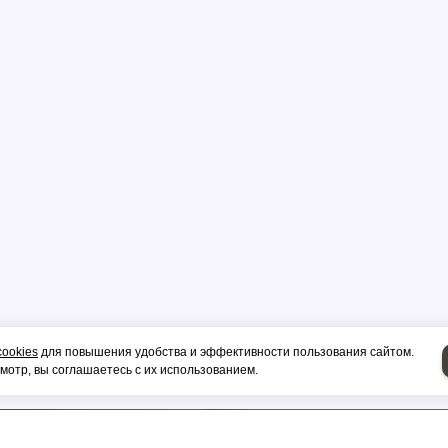
р
цы
ор
и, гильза
cookies
для повышения удобства и эффективности пользования сайтом.
отр, вы соглашаетесь с их использованием.
НИЕ НА СИП