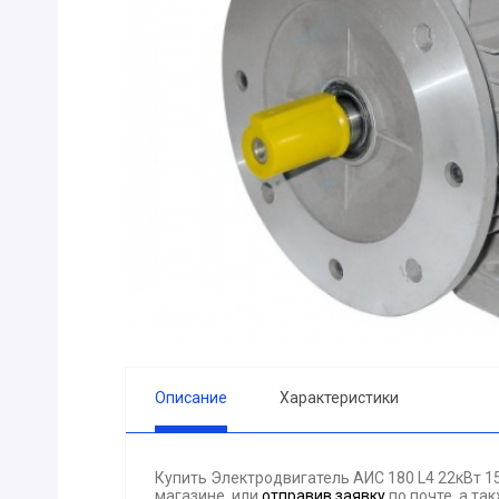
ПРИБОРЫ
Горелка
ЭЛЕКТРОД
ПРОКЛАДК
Молоток
Блок
АКЦИЯ!!! (-
ЭЛЕКТРОМ
СВЕТОТЕХ
КРЕПЕЖ
ПАТРОН ПР
ГОРЮЧЕ-С
Описание
Характеристики
ГИДРОКЛА
Вентилятор
Купить Электродвигатель АИС 180 L4 22кВт 1
ГРУЗОПОД
магазине, или
отправив заявку
по почте, а та