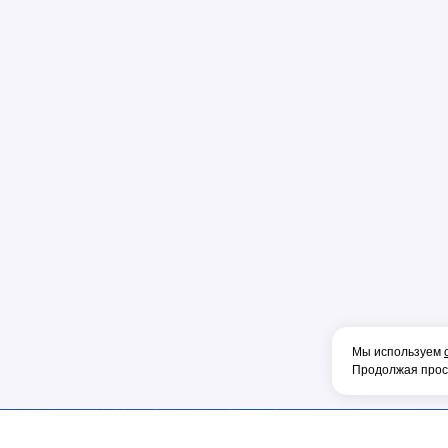
Пена
Перфорато
Пистолет
Плоскогуб
Колпачок
Коннектор
Накладка
Рулетка
Конденсат
Консоль
Тонкогубцы
Наконечник
Мы используем
Продолжая просм
Фен
Щетка
ОБОРУДОВА