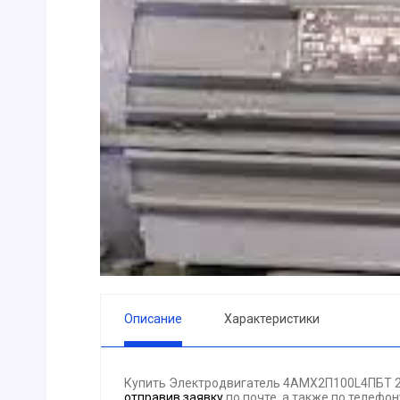
ПРИБОРЫ
Горелка
ЭЛЕКТРОД
ПРОКЛАДК
Молоток
Блок
АКЦИЯ!!! (-
ЭЛЕКТРОМ
СВЕТОТЕХ
КРЕПЕЖ
ПАТРОН ПР
ГОРЮЧЕ-С
Описание
Характеристики
ГИДРОКЛА
Вентилятор
Купить Электродвигатель 4АМХ2П100L4ПБТ 2,
ГРУЗОПОД
отправив заявку
по почте, а также по телефо