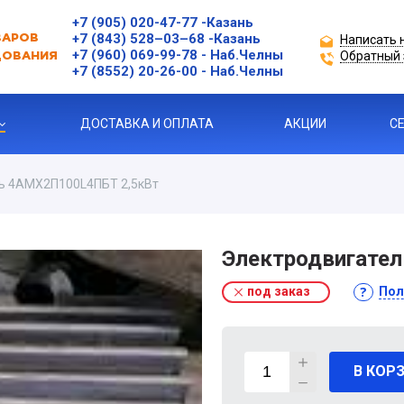
+7 (905) 020-47-77
-Казань
+7 (843) 528–03–68
-Казань
Написать 
ВАРОВ
+7 (960) 069-99-78
- Наб.Челны
Обратный 
ДОВАНИЯ
+7 (8552) 20-26-00 - Наб.Челны
ДОСТАВКА И ОПЛАТА
АКЦИИ
С
ь 4АМХ2П100L4ПБТ 2,5кВт
ЗАЩИТЫ ДВИГАТЕЛЯ
Электродвигате
под заказ
Пол
Я ПРОДУКЦИЯ
ль
В КОР
 УСТРОЙСТВА