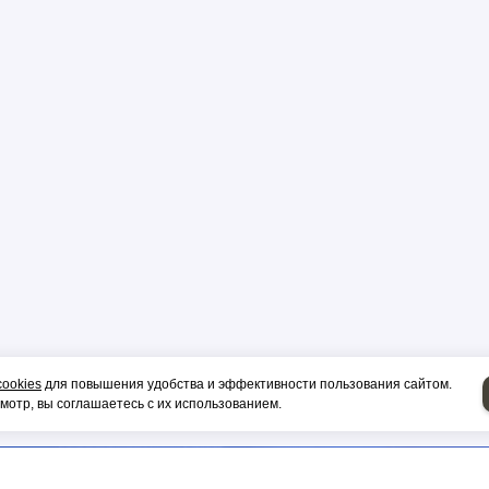
р
цы
ор
и, гильза
cookies
для повышения удобства и эффективности пользования сайтом.
отр, вы соглашаетесь с их использованием.
НИЕ НА СИП