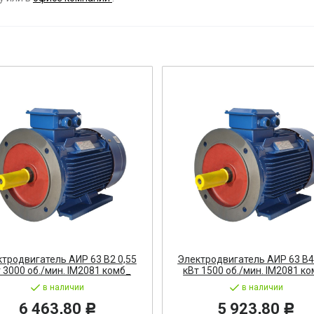
ост
 АРМАТУРА
ка
тель, оповещатель
ДЛЯ СТАНКОВ
ОБОРУДОВАНИЕ
ь
тродвигатель АИР 63 В2 0,55
Электродвигатель АИР 63 В4
 3000 об./мин. IM2081 комб_
кВт 1500 об./мин. IM2081 к
СТАНОВОЧНЫЕ ИЗДЕЛИЯ
в наличии
в наличии
6 463,80
5 923,80
Р
Р