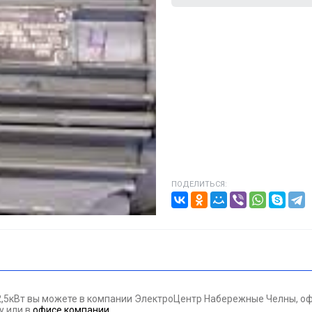
ВИГАТЕЛИ
А КАБЕЛЯ
20% от цены)
ОНТАЖНЫЕ ИЗДЕЛИЯ
НИКА
ПОДЕЛИТЬСЯ:
/ПТ
МАЗОЧНЫЕ МАТЕРИАЛЫЕ
ПАН ДАВЛЕНИЯ
5кВт вы можете в компании ЭлектроЦентр Набережные Челны, офо
ЪЕМНОЕ ОБОРУДОВАНИЕ
ну
или в
офисе компании
.