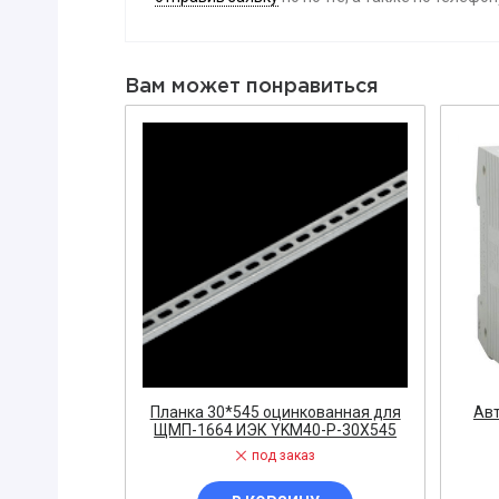
Вибратор
Датчик
Вам может понравиться
Диодный м
Заглушка
ЗАПОРНАЯ
Диэлектри
Знак, указа
Изолента
ЗАПЧАСТИ 
ЩИТОВОЕ 
Звонок
Измерител
00А 25кА IEK
Планка 30*545 оцинкованная для
Авт
200
ЩМП-1664 ИЭК YKM40-P-30X545
ЭЛЕКТРОУ
под заказ
Кнопка