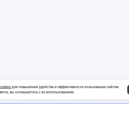
р
цы
ор
cookies
для повышения удобства и эффективности пользования сайтом.
отр, вы соглашаетесь с их использованием.
и, гильза
НИЕ НА СИП