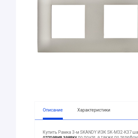
ПРИБОРЫ
Горелка
ЭЛЕКТРОД
ПРОКЛАДК
Молоток
Блок
АКЦИЯ!!! (-
ЭЛЕКТРОМ
СВЕТОТЕХ
КРЕПЕЖ
ПАТРОН ПР
ГОРЮЧЕ-С
Описание
Характеристики
ГИДРОКЛА
Вентилятор
Купить Рамка 3-м SKANDY ИЭК SK-M32-K37 ша
ГРУЗОПОД
отправив заявку
по почте, а также по телефо