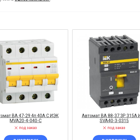
ост
 АРМАТУРА
ка
тель, оповещатель
ДЛЯ СТАНКОВ
ОБОРУДОВАНИЕ
ь
омат ВА 47-29 4п 40А C ИЭК
Автомат ВА 88-37 3Р 315А 
MVA20-4-040-C
SVA40-3-0315
СТАНОВОЧНЫЕ ИЗДЕЛИЯ
под заказ
под заказ