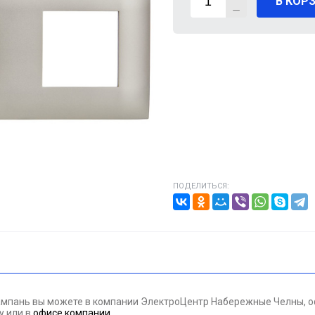
В КОР
ВИГАТЕЛИ
А КАБЕЛЯ
20% от цены)
ОНТАЖНЫЕ ИЗДЕЛИЯ
НИКА
ПОДЕЛИТЬСЯ:
/ПТ
МАЗОЧНЫЕ МАТЕРИАЛЫЕ
ПАН ДАВЛЕНИЯ
мпань вы можете в компании ЭлектроЦентр Набережные Челны, оф
ЪЕМНОЕ ОБОРУДОВАНИЕ
ну
или в
офисе компании
.