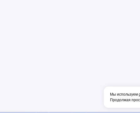
Пена
Перфорато
Пистолет
Плоскогуб
Колпачок
Коннектор
Накладка
Рулетка
Конденсат
Консоль
Мы используем
Тонкогубцы
Продолжая просм
Наконечник
Фен
Щетка
ИНФОРМАЦИЯ
МЫ В СОЦ.СЕТЯХ
ОБОРУДОВА