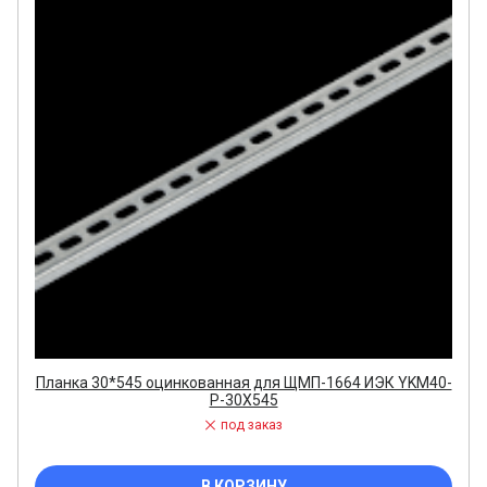
Планка 30*545 оцинкованная для ЩМП-1664 ИЭК YKM40-
P-30X545
под заказ
В КОРЗИНУ