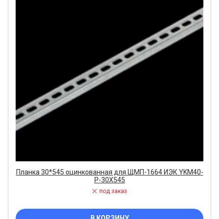
Планка 30*545 оцинкованная для ЩМП-1664 ИЭК YKM40-
P-30X545
под заказ
В КОРЗИНУ