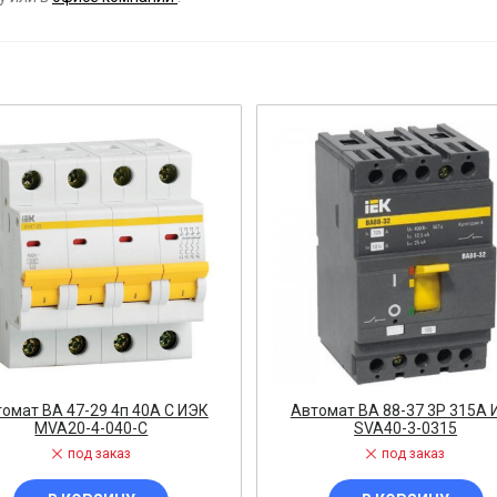
ост
 АРМАТУРА
ка
тель, оповещатель
ДЛЯ СТАНКОВ
ОБОРУДОВАНИЕ
ь
омат ВА 47-29 4п 40А C ИЭК
Автомат ВА 88-37 3Р 315А 
MVA20-4-040-C
SVA40-3-0315
СТАНОВОЧНЫЕ ИЗДЕЛИЯ
под заказ
под заказ