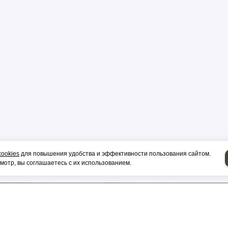
р
цы
ор
cookies
для повышения удобства и эффективности пользования сайтом.
отр, вы соглашаетесь с их использованием.
и, гильза
НИЕ НА СИП