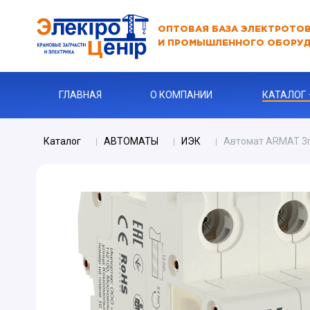
ОПТОВАЯ БАЗА ЭЛЕКТРОТО
И ПРОМЫШЛЕННОГО ОБОРУ
ГЛАВНАЯ
О КОМПАНИИ
КАТАЛОГ
Каталог
АВТОМАТЫ
ИЭК
Автомат ARMAT 3п
АВТОМАТ
АВТОМАТ 
Бур
КАБЕЛЬНА
Ключи
Ограничите
ЗАРЯДНЫЕ