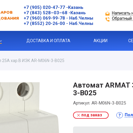
+7 (905) 020-47-77
-Казань
+7 (843) 528–03–68
-Казань
Написать 
ВАРОВ
+7 (960) 069-99-78
- Наб.Челны
Обратный 
ДОВАНИЯ
+7 (8552) 20-26-00 - Наб.Челны
ДОСТАВКА И ОПЛАТА
АКЦИИ
С
 25А хар.В ИЭК AR-M06N-3-B025
Ы
ЗАЩИТЫ ДВИГАТЕЛЯ
Автомат ARMAT 3
3-B025
Я ПРОДУКЦИЯ
Артикул:
AR-M06N-3-B025
под заказ
Пол
ль
 УСТРОЙСТВА