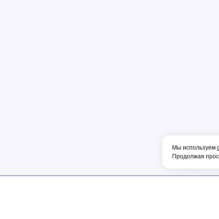
Пена
Перфорато
Пистолет
Плоскогуб
Колпачок
Коннектор
Накладка
Рулетка
Конденсат
Консоль
Мы используем
Тонкогубцы
Продолжая просм
Наконечник
Фен
Щетка
ИНФОРМАЦИЯ
МЫ В СОЦ.СЕТЯХ
ОБОРУДОВА