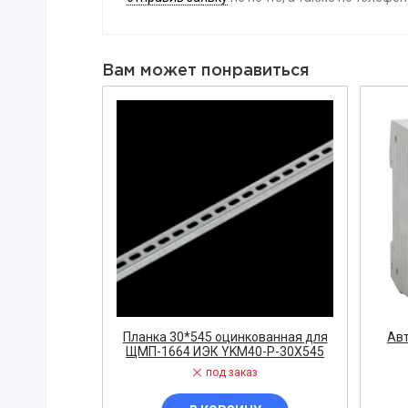
Вибратор
Датчик
Вам может понравиться
Диодный м
Заглушка
ЗАПОРНАЯ
Диэлектри
Знак, указа
Изолента
ЗАПЧАСТИ 
ЩИТОВОЕ 
Звонок
Измерител
00А 25кА IEK
Планка 30*545 оцинкованная для
Авт
200
ЩМП-1664 ИЭК YKM40-P-30X545
ЭЛЕКТРОУ
под заказ
Кнопка