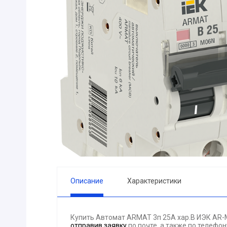
ПРИБОРЫ
Горелка
ЭЛЕКТРОД
ПРОКЛАДК
Молоток
Блок
АКЦИЯ!!! (-
ЭЛЕКТРОМ
СВЕТОТЕХ
КРЕПЕЖ
ПАТРОН ПР
ГОРЮЧЕ-С
Описание
Характеристики
ГИДРОКЛА
Вентилятор
Купить Автомат ARMAT 3п 25А хар.В ИЭК AR-
ГРУЗОПОД
отправив заявку
по почте, а также по телефо