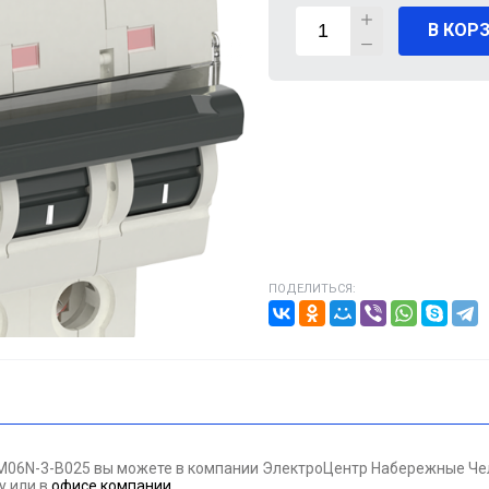
В КОР
ВИГАТЕЛИ
А КАБЕЛЯ
20% от цены)
ОНТАЖНЫЕ ИЗДЕЛИЯ
НИКА
ПОДЕЛИТЬСЯ:
/ПТ
МАЗОЧНЫЕ МАТЕРИАЛЫЕ
ПАН ДАВЛЕНИЯ
M06N-3-B025 вы можете в компании ЭлектроЦентр Набережные Челн
ЪЕМНОЕ ОБОРУДОВАНИЕ
ну
или в
офисе компании
.